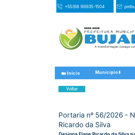
+55(68 99935-1504
pmbu
Município⬇️
🏡 Início
Voltar
Portaria nº 56/2026 - 
Ricardo da Silva
Designa Elane Ricardo da Silva p