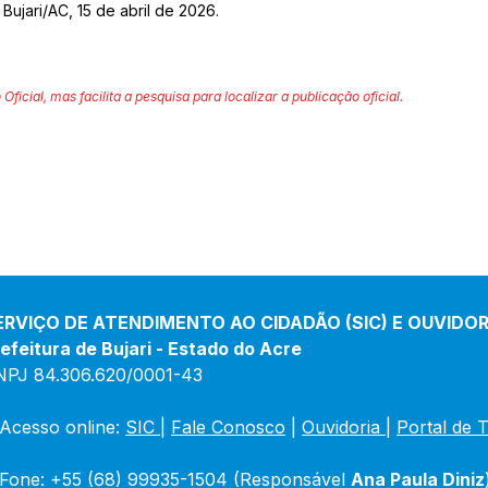
Bujari/AC, 15 de abril de 2026.
 Oficial, mas facilita a pesquisa para localizar a publicação oficial.
ERVIÇO DE ATENDIMENTO AO CIDADÃO (SIC) E OUVIDOR
efeitura de Bujari - Estado do Acre
NPJ 84.306.620/0001-43
Acesso online: 
SIC 
| 
Fale Conosco
 | 
Ouvidoria
|
Portal de 
Fone: +55 (68) 99935-1504 (Responsável 
Ana Paula Diniz