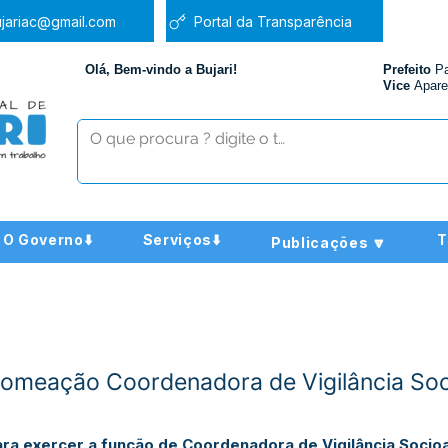
jariac@gmail.com
Portal da Transparência
Olá, Bem-vindo a Bujari!
Prefeito
P
Vice
Apare
O Governo⬇️
Serviços⬇️
T
Publicações 🔽
Nomeação Coordenadora de Vigilância Soci
ara exercer a função de Coordenadora de Vigilância Socioa