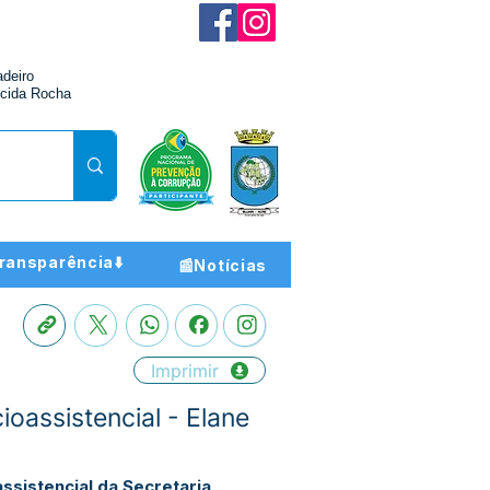
adeiro
cida Rocha
ransparência⬇️
📰Notícias
Imprimir
oassistencial - Elane
ssistencial da Secretaria