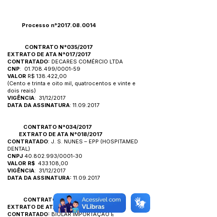
Processo n°2017.08.0014
CONTRATO N°035/2017
EXTRATO DE
ATA N°017/2017
CONTRATADO:
DECARES COMÉRCIO LTDA
CNP
:
01.708.499
/0001-59
VALOR
R$ 138.422,00
(Cento e trinta e oito mil, quatrocentos e vinte e
dois reais)
VIGÊNCIA
: 31/12/2017
DATA DA ASSINATURA
:
11.09.2017
CONTRATO N°034/2017
EXTRATO DE
ATA N°018/2017
CONTRATADO
: J. S. NUNES – EPP (HOSPITAMED
DENTAL)
CNPJ
40.802.993
/0001-30
VALOR R$
433.108,00
VIGÊNCIA
: 31/12/2017
DATA DA ASSINATURA:
11.09.2017
CONTRATO N°033/2017
EXTRATO DE
ATA N°016/2017
CONTRATADO:
BIOLAR IMPORTAÇÃO E