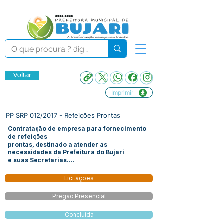
Voltar
Imprimir
PP SRP 012/2017 - Refeições Prontas
Contratação de empresa para fornecimento
de refeições
prontas, destinado a atender as
necessidades da Prefeitura do Bujari
e suas Secretarias....
Licitações
Pregão Presencial
Concluída