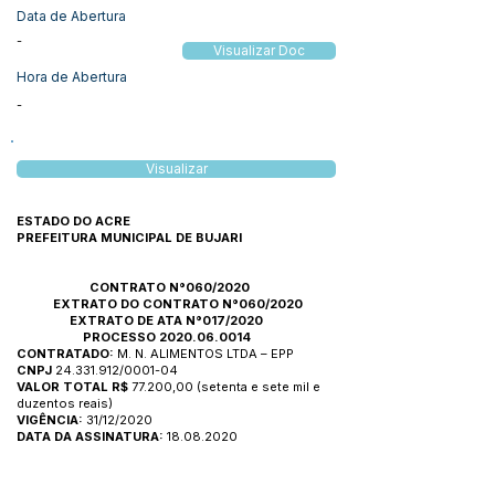
Data de Abertura
-
Visualizar Doc
Hora de Abertura
-
Visualizar
ESTADO DO ACRE
PREFEITURA MUNICIPAL DE BUJARI
CONTRATO N°060/2020
EXTRATO DO
CONTRATO N°060/2020
EXTRATO DE
ATA N°017/2020
PROCESSO 2020.06.0014
CONTRATADO:
M. N. ALIMENTOS LTDA – EPP
CNPJ
24.331.912/0001-04
VALOR TOTAL R$
77.200,00 (setenta e sete mil e
duzentos reais)
VIGÊNCIA:
31/12/2020
DATA DA ASSINATURA:
18.08.2020