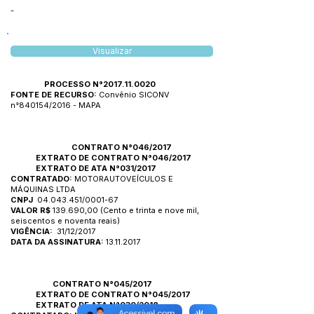
-
Visualizar
PROCESSO N°2017.11.0020
FONTE DE RECURSO:
Convênio SICONV
n°840154/2016 - MAPA
CONTRATO N°046/201
7
EXTRATO DE
CONTRATO N°046/201
7
EXTRATO DE
ATA N°031/2017
CONTRATADO:
MOTORAUTOVEÍCULOS E
MÁQUINAS LTDA
CNPJ
04.043.451
/0001-67
VALOR R$
139.690,00 (Cento e trinta e nove mil,
seiscentos e noventa reais)
VIGÊNCIA:
31/12/2017
DATA DA ASSINATURA:
13.11.2017
CONTRATO N°045/201
7
EXTRATO DE
CONTRATO N°045/2017
EXTRATO DE
ATA N°030/2018