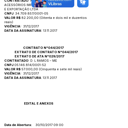
CONTRATADO:
MERCETOYA PEÇAS E
ACESSÓRIOS IMPORTAÇÃO
E EXPORTAÇÃO LTDA
CNPJ
34.709.857
/0001-05
VALOR R$
82.200,00 (Oitenta e dois mil e duzentos
reais)
VIGÊNCIA:
31/12/2017
DATA DA ASSINATURA:
13.11.2017
CONTRATO N°044/2017
EXTRATO DE
CONTRATO N°044/2017
EXTRATO DE
ATA N°029/2017
CONTRATADO:
D. L RAMOS – ME
CNPJ
05.146.814
/0001-52
VALOR R$
57.000,00 (Cinquenta e sete mil reais)
VIGÊNCIA:
31/12/2017
DATA DA ASSINATURA
:
13.11.2017
EDITAL E ANEXOS
Data de Abertura:
30/10/2017 09:00