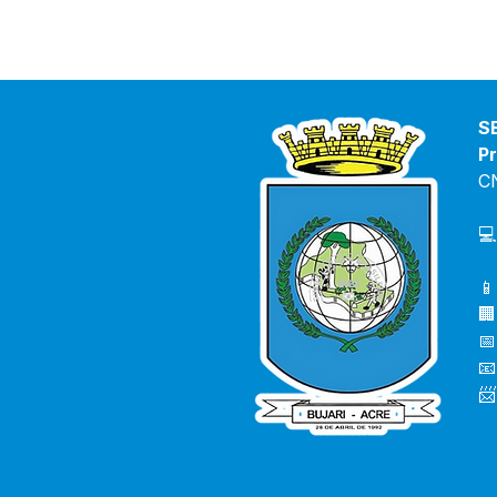
S
Pr
C
💻
📱
🏢
📅
📧
📨