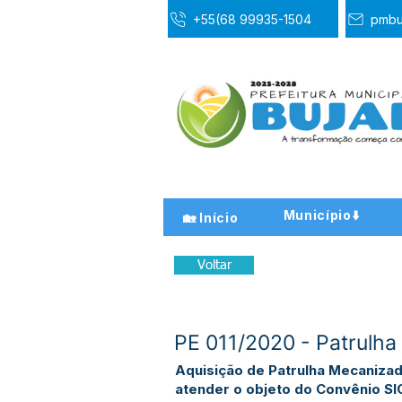
+55(68 99935-1504
pmbu
Município⬇️
🏡 Início
Voltar
PE 011/2020 - Patrulh
Aquisição de Patrulha Mecanizad
atender o objeto do Convênio S