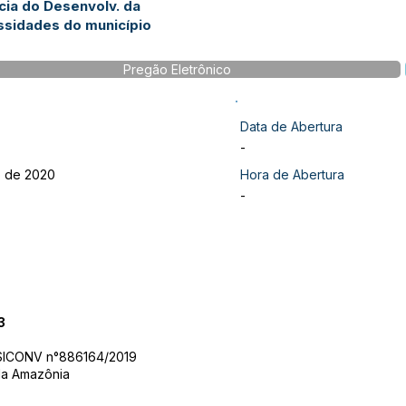
cia do Desenvolv. da
ssidades do município
Pregão Eletrônico
Data de Abertura
-
o de 2020
Hora de Abertura
-
3
SICONV n°886164/2019
da Amazônia