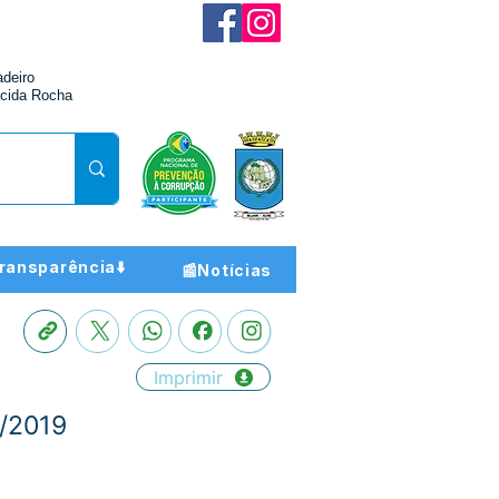
adeiro
cida Rocha
ransparência⬇️
📰Notícias
Imprimir
4/2019