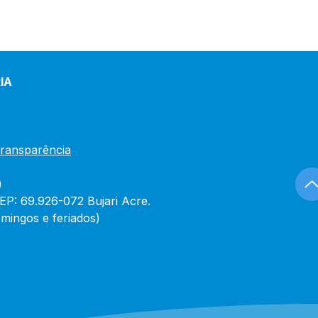
IA
Transparência
)
CEP: 69.926-072 Bujari Acre.
mingos e feriados)