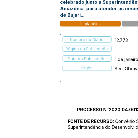
celebrado junto a Superintendên
Amazônia, para atender as nece
de Bujari....
Licitações
Número do Diário:
12.773
Página da Publicação:
Data da Publicação:
1 de janeir
Órgão:
Sec. Obras
PROCESSO N°2020.04.001
FONTE DE RECURSO:
Convênio 
Superintendência do Desenvolv. 