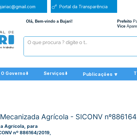
jariac@gmail.com
Portal da Transparência
Olá, Bem-vindo a Bujari!
Prefeito
P
Vice
Apare
O Governo⬇️
Serviços⬇️
T
Publicações 🔽
a Mecanizada Agrícola - SICONV nº88616
a Agrícola, para
ICONV nº 886164/2019,