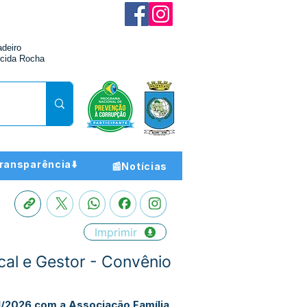
adeiro
cida Rocha
ransparência⬇️
📰Notícias
Imprimir
cal e Gestor - Convênio
/2026 com a Associação Família