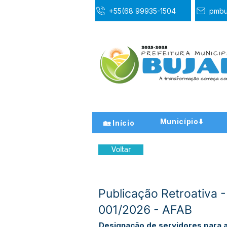
+55(68 99935-1504
pmbu
Município⬇️
🏡 Início
Voltar
Publicação Retroativa 
001/2026 - AFAB
Designação de servidores para