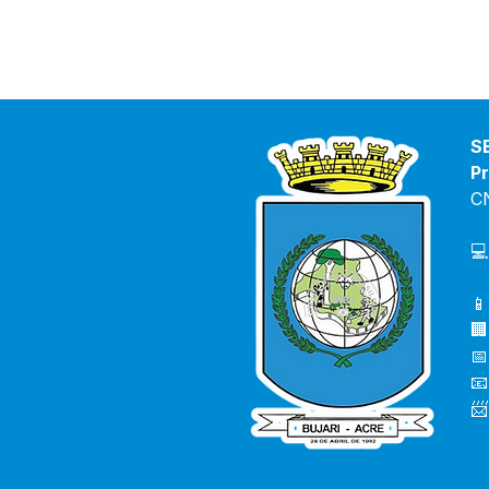
S
Pr
C
💻
📱
🏢
📅
📧
📨