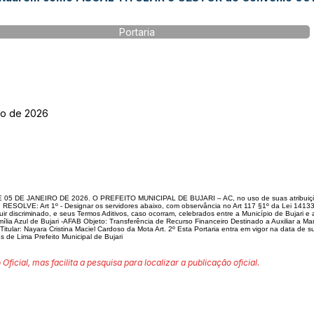
Portaria
ço de 2026
DE JANEIRO DE 2026. O PREFEITO MUNICIPAL DE BUJARI – AC, no uso de suas atribuições le
RESOLVE: Art 1º - Designar os servidores abaixo, com observância no Art 117 §1º da Lei 14133
discriminado, e seus Termos Aditivos, caso ocorram, celebrados entre a Município de Bujari e
lia Azul de Bujari -AFAB Objeto: Transferência de Recurso Financeiro Destinado a Auxiliar a 
or Titular: Nayara Cristina Maciel Cardoso da Mota Art. 2º Esta Portaria entra em vigor na data de
s de Lima Prefeito Municipal de Bujari
 Oficial, mas facilita a pesquisa para localizar a publicação oficial.