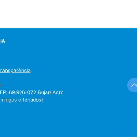
IA
Transparência
)
CEP: 69.926-072 Bujari Acre.
mingos e feriados)