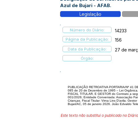
Azul de Bujari - AFAB.
Legislação
Número do Diário:
14233
Página da Publicação:
156
Data da Publicação:
27 de mar
Órgão:
PUBLICAÇÃO RETROATIVA PORTARIA/Nº 41 DE 05 
085 de 20 de Dezembro de 1995 – Lei Orgânica. 
FISCAL TITULAR, E GESTOR do Contrato a seguir 
001/2026; Entidade Conveniada: Associação Famí
Crianças. Fiscal Titular: Virna Lins D’avila; Gest
Bujari/AC, 05 de janeiro 2026. João Edvaldo Tele
Este texto não substitui o publicado no Diário