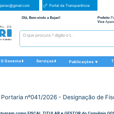
jariac@gmail.com
Portal da Transparência
Olá, Bem-vindo a Bujari!
Prefeito
P
Vice
Apare
O Governo⬇️
Serviços⬇️
T
Publicações 🔽
- Portaria nº041/2026 - Designação de Fis
 atuarem como FISCAL TITULAR e GESTOR do Convênio 001