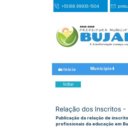
+55(68 99935-1504
pmbu
Município⬇️
🏡 Início
Voltar
Relação dos Inscritos
Publicação da relação de inscrit
profissionais da educação em Buj