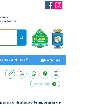
adeiro
cida Rocha
ransparência⬇️
📰Notícias
Imprimir
o para contratação temporária de