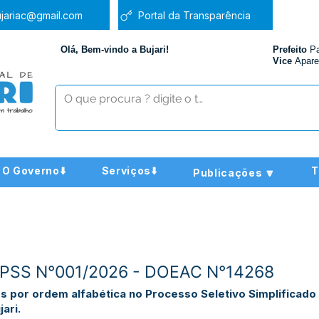
jariac@gmail.com
Portal da Transparência
Olá, Bem-vindo a Bujari!
Prefeito
P
Vice
Apare
O Governo⬇️
Serviços⬇️
T
Publicações 🔽
 - PSS N°001/2026 - DOEAC N°14268
os por ordem alfabética no Processo Seletivo Simplificad
ari.