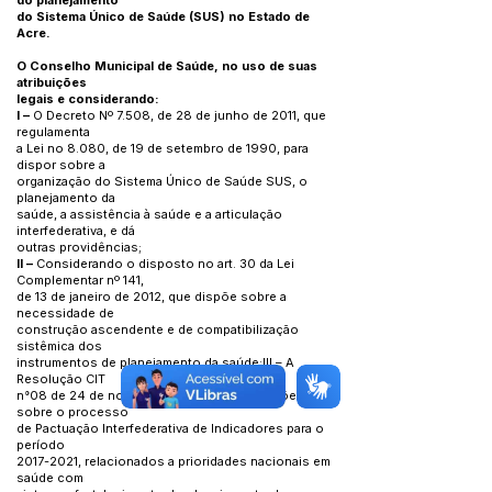
do planejamento
do Sistema Único de Saúde (SUS) no Estado de
Acre.
O Conselho Municipal de Saúde, no uso de suas
atribuições
legais e considerando:
I –
O Decreto Nº 7.508, de 28 de junho de 2011, que
regulamenta
a Lei no 8.080, de 19 de setembro de 1990, para
dispor sobre a
organização do Sistema Único de Saúde SUS, o
planejamento da
saúde, a assistência à saúde e a articulação
interfederativa, e dá
outras providências;
II –
Considerando o disposto no art. 30 da Lei
Complementar nº 141,
de 13 de janeiro de 2012, que dispõe sobre a
necessidade de
construção ascendente e de compatibilização
sistêmica dos
instrumentos de planejamento da saúde;III – A
Resolução CIT
n°08 de 24 de novembro de 2016, que dispõe
sobre o processo
de Pactuação Interfederativa de Indicadores para o
período
2017-2021
, relacionados a prioridades nacionais em
saúde com