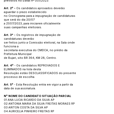
previstos no Edital nº 001/2023.
Art. 2º -
Os candidatos aprovados deverão
aguardar o prazo estabelecido
no Cronograma para a impugnação de candidaturas
que será do dia 20/07
a 21/07/2023, para iniciarem oficialmente
suas campanhas eleitorais.
Art. 3° -
Os registros de impugnação de
candidaturas deverão
ser feitos junto a Comissão eleitoral, na Sala onde
funciona a
secretaria executiva do CMDCA, no prédio da
Prefeitura Municipal
de Bujari, sito BR 364, KM 28, Centro.
Art. 4º
- Os candidatos REPROVADOS E
ELIMINADOS na lista desta
Resolução estão DESCLASSIFICADOS do presente
processo de escolha.
Art. 5º
- Esta Resolução entra em vigor a partir da
data de sua assinatura.
Nº NOME DO CANDIDATO SITUAÇÃO PARCIAL
01 ANA LUCIA RICARDO DA SILVA AP
02 ANTONIA MARIA DA SILVA FREITAS MORAES RP
03 ARITON COSTA DA SILVA AP
04 AURICELIA PINHEIRO FREITAS RP