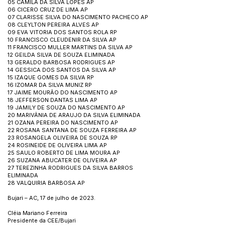
05 CAMILA DA SILVA LOPES AP
06 CICERO CRUZ DE LIMA AP
07 CLARISSE SILVA DO NASCIMENTO PACHECO AP
08 CLEYLTON PEREIRA ALVES AP
09 EVA VITORIA DOS SANTOS ROLA RP
10 FRANCISCO CLEUDENIR DA SILVA AP
11 FRANCISCO MULLER MARTINS DA SILVA AP
12 GEILDA SILVA DE SOUZA ELIMINADA
13 GERALDO BARBOSA RODRIGUES AP
14 GESSICA DOS SANTOS DA SILVA AP
15 IZAQUE GOMES DA SILVA RP
16 IZOMAR DA SILVA MUNIZ RP
17 JAIME MOURÃO DO NASCIMENTO AP
18 JEFFERSON DANTAS LIMA AP
19 JAMILY DE SOUZA DO NASCIMENTO AP
20 MARIVÂNIA DE ARAUJO DA SILVA ELIMINADA
21 OZANA PEREIRA DO NASCIMENTO AP
22 ROSANA SANTANA DE SOUZA FERREIRA AP
23 ROSANGELA OLIVEIRA DE SOUZA RP
24 ROSINEIDE DE OLIVEIRA LIMA AP
25 SAULO ROBERTO DE LIMA MOURA AP
26 SUZANA ABUCATER DE OLIVEIRA AP
27 TEREZINHA RODRIGUES DA SILVA BARROS
ELIMINADA
28 VALQUIRIA BARBOSA AP
Bujari – AC, 17 de julho de 2023.
Cléia Mariano Ferreira
Presidente da CEE/Bujari