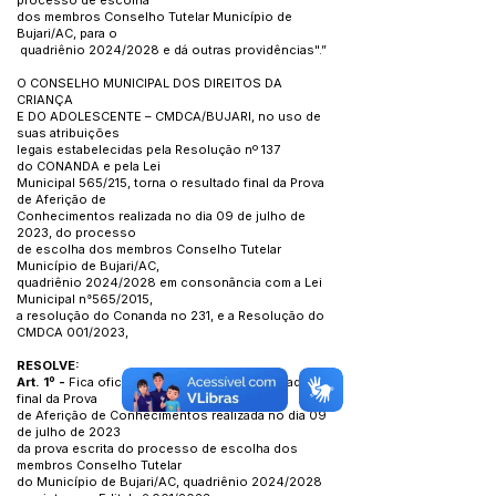
processo de escolha
dos membros Conselho Tutelar Município de
Bujari/AC, para o
quadriênio 2024/2028 e dá outras providências".”
O CONSELHO MUNICIPAL DOS DIREITOS DA
CRIANÇA
E DO ADOLESCENTE – CMDCA/BUJARI, no uso de
suas atribuições
legais estabelecidas pela Resolução nº 137
do CONANDA e pela Lei
Municipal 565/215, torna o resultado final da Prova
de Aferição de
Conhecimentos realizada no dia 09 de julho de
2023, do processo
de escolha dos membros Conselho Tutelar
Município de Bujari/AC,
quadriênio 2024/2028 em consonância com a Lei
Municipal n°565/2015,
a resolução do Conanda no 231, e a Resolução do
CMDCA 001/2023,
RESOLVE:
Art. 1º -
Fica oficialmente divulgado o resultado
final da Prova
de Aferição de Conhecimentos realizada no dia 09
de julho de 2023
da prova escrita do processo de escolha dos
membros Conselho Tutelar
do Município de Bujari/AC, quadriênio 2024/2028