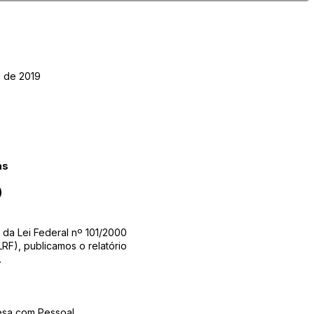
o de 2019
as
)
 da Lei Federal nº 101/2000
LRF), publicamos o relatório
.
esa com Pessoal