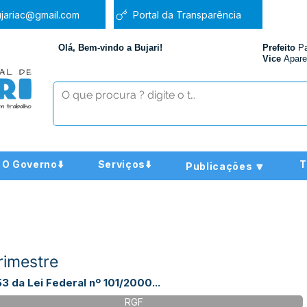
jariac@gmail.com
Portal da Transparência
Olá, Bem-vindo a Bujari!
Prefeito
P
Vice
Apare
O Governo⬇️
Serviços⬇️
T
Publicações 🔽
rimestre
3 da Lei Federal nº 101/2000...
RGF