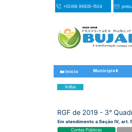
+55(68 99935-1504
pmbu
Município⬇️
🏡 Início
Voltar
RGF de 2019 - 3° Quad
Em atendimento a Seção IV, art. 5
Contas Públicas