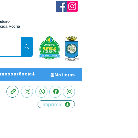
adeiro
cida Rocha
ransparência⬇️
📰Notícias
Imprimir