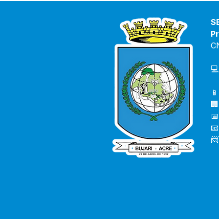
S
Pr
C
💻
📱
🏢
📅
📧
📨