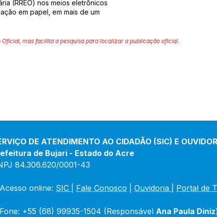
ia (RREO) nos meios eletrônicos
lgação em papel, em mais de um
 Oficial, mas facilita a pesquisa para localizar a publicação oficial.
ERVIÇO DE ATENDIMENTO AO CIDADÃO (SIC) E OUVIDOR
efeitura de Bujari - Estado do Acre
NPJ 84.306.620/0001-43
Acesso online: 
SIC 
| 
Fale Conosco
 | 
Ouvidoria
|
Portal de 
Fone: +55 (68) 99935-1504 (Responsável 
Ana Paula Diniz