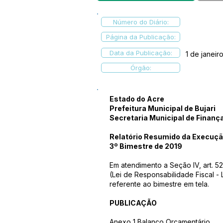
Número do Diário:
Página da Publicação:
Data da Publicação:
1 de janeir
Órgão:
Estado do Acre
Prefeitura Municipal de Bujari
Secretaria Municipal de Finanç
Relatório Resumido da Execuç
3º Bimestre de 2019
Em atendimento a Seção IV, art. 52
(Lei de Responsabilidade Fiscal - 
referente ao bimestre em tela.
PUBLICAÇÃO
Anexo 1 Balanço Orçamentário