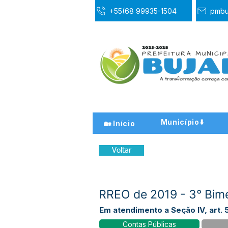
+55(68 99935-1504
pmbu
Município⬇️
🏡 Início
Voltar
RREO de 2019 - 3° Bim
Em atendimento a Seção IV, art. 5
Contas Públicas