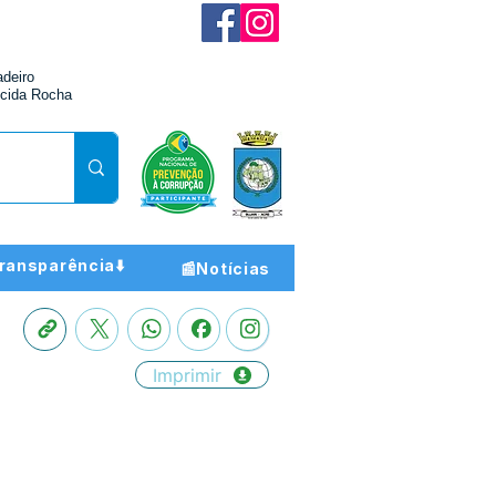
adeiro
cida Rocha
ransparência⬇️
📰Notícias
Imprimir