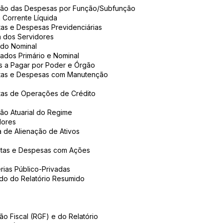
ção das Despesas por Função/Subfunção
 Corrente Líquida
as e Despesas Previdenciárias
a dos Servidores
ado Nominal
ados Primário e Nominal
s a Pagar por Poder e Órgão
itas e Despesas com Manutenção
tas de Operações de Crédito
ão Atuarial do Regime
dores
a de Alienação de Ativos
itas e Despesas com Ações
rias Público-Privadas
ado do Relatório Resumido
ão Fiscal (RGF) e do Relatório