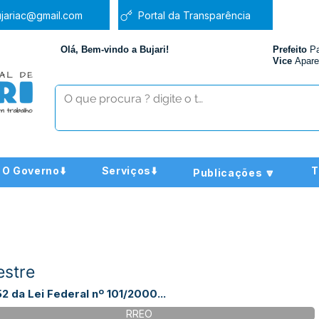
jariac@gmail.com
Portal da Transparência
Olá, Bem-vindo a Bujari!
Prefeito
P
Vice
Apare
O Governo⬇️
Serviços⬇️
T
Publicações 🔽
estre
2 da Lei Federal nº 101/2000...
RREO