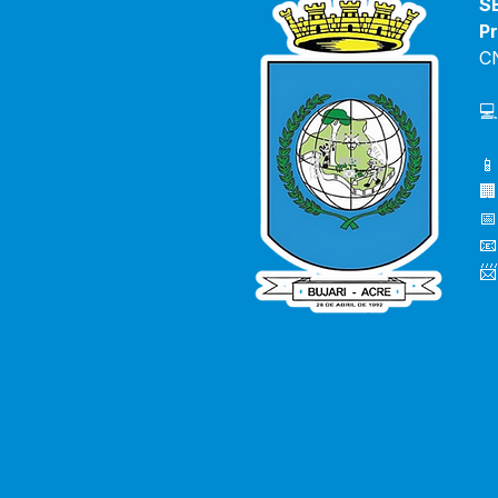
S
Pr
C
💻
📱
🏢
📅
📧
📨