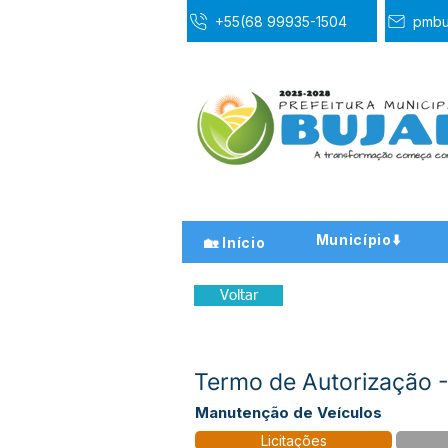
+55(68 99935-1504
pmbu
Município⬇️
🏡 Início
Voltar
Termo de Autorização 
Manutenção de Veículos
Licitações