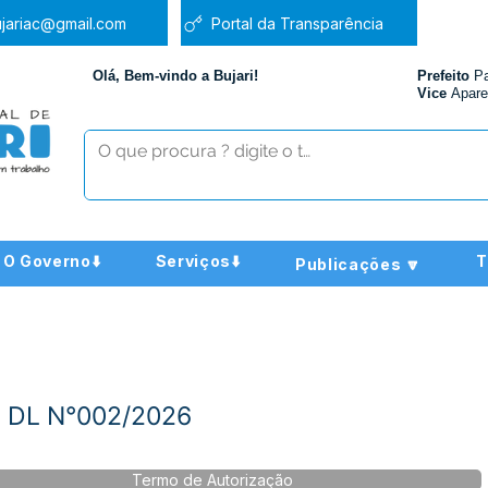
jariac@gmail.com
Portal da Transparência
Olá, Bem-vindo a Bujari!
Prefeito
P
Vice
Apare
O Governo⬇️
Serviços⬇️
T
Publicações 🔽
- DL N°002/2026
Termo de Autorização