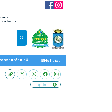
adeiro
cida Rocha
ransparência⬇️
📰Notícias
Imprimir