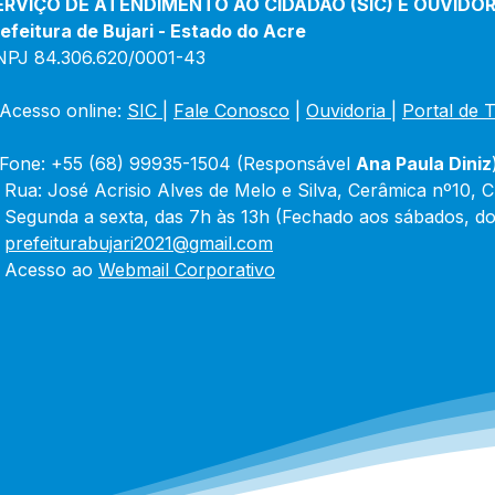
ERVIÇO DE ATENDIMENTO AO CIDADÃO (SIC) E OUVIDOR
efeitura de Bujari - Estado do Acre
NPJ 84.306.620/0001-43
Acesso online: 
SIC 
| 
Fale Conosco
 | 
Ouvidoria
|
Portal de 
Fone: +55 (68) 99935-1504 (Responsável 
Ana Paula Diniz
 Rua: José Acrisio Alves de Melo e Silva, Cerâmica nº10, 
 Segunda a sexta, das 7h às 13h (Fechado aos sábados, do
 
prefeiturabujari2021@gmail.com
 Acesso ao 
Webmail Corporativo