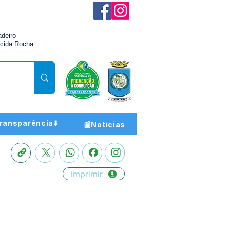
adeiro
cida Rocha
ransparência⬇️
📰Notícias
Imprimir