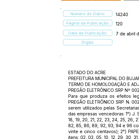
Número do Diário:
14240
Página da Publicação:
120
Data da Publicação:
7 de abril
Órgão:
ESTADO DO ACRE
PREFEITURA MUNICIPAL DO BUJA
TERMO DE HOMOLOGAÇÃO E AD
PREGÃO ELETRÔNICO SRP Nº 00
Para que produza os efeitos le
PREGÃO ELETRÔNICO SRP N. 002/20
serem utilizados pelas Secretaria
das empresas vencedoras: 1°) J. S
18, 19, 20, 21, 22, 23, 24, 25, 26, 
82, 85, 86, 89, 92, 93, 94 e 96 c
vinte e cinco centavos); 2°) P
itens: 02, 03, 05, 10, 12, 29, 30, 