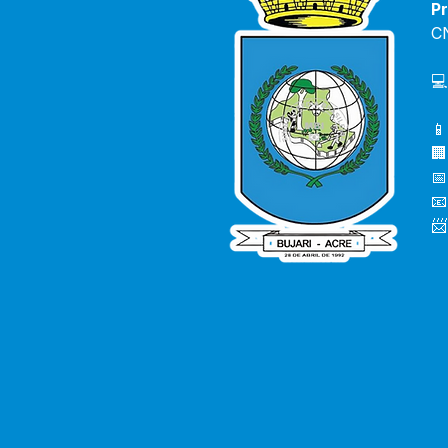
Pr
C
💻
📱
🏢
📅
📧
📨