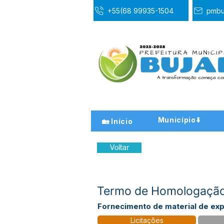
+55(68 99935-1504
pmbu
Município⬇️
🏡 Início
Voltar
Termo de Homologação
Fornecimento de material de ex
Licitações