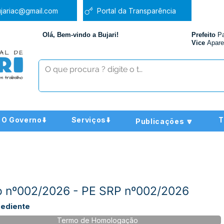
jariac@gmail.com
Portal da Transparência
Olá, Bem-vindo a Bujari!
Prefeito
P
Vice
Apare
O Governo⬇️
Serviços⬇️
T
Publicações 🔽
 nº002/2026 - PE SRP nº002/2026
pediente
Termo de Homologação