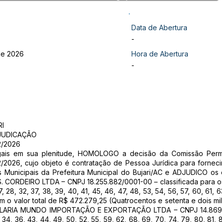
Data de Abertura
-
 de 2026
Hora de Abertura
-
RI
JUDICAÇÃO
2/2026
gais em sua plenitude, HOMOLOGO a decisão da Comissão Perma
26, cujo objeto é contratação de Pessoa Jurídica para forneci
s Municipais da Prefeitura Municipal do Bujari/AC e ADJUDICO os o
. CORDEIRO LTDA – CNPJ 18.255.882/0001-00 – classificada para os it
27, 28, 32, 37, 38, 39, 40, 41, 45, 46, 47, 48, 53, 54, 56, 57, 60, 61, 
om o valor total de R$ 472.279,25 (Quatrocentos e setenta e dois mi
APELARIA MUNDO IMPORTAÇÃO E EXPORTAÇÃO LTDA – CNPJ 14.869.79
31, 34, 36, 43, 44, 49, 50, 52, 55, 59, 62, 68, 69, 70, 74, 79, 80, 81