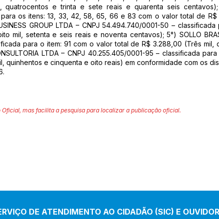
l, quatrocentos e trinta e sete reais e quarenta seis centavo
para os itens: 13, 33, 42, 58, 65, 66 e 83 com o valor total de R$ 
.BUSINESS GROUP LTDA – CNPJ 54.494.740/0001-50 – classificada pa
zoito mil, setenta e seis reais e noventa centavos); 5°) SOLLO 
icada para o item: 91 com o valor total de R$ 3.288,00 (Três mil, d
ULTORIA LTDA – CNPJ 40.255.405/0001-95 – classificada para o 
mil, quinhentos e cinquenta e oito reais) em conformidade com os dis
6.
 Oficial, mas facilita a pesquisa para localizar a publicação oficial.
ERVIÇO DE ATENDIMENTO AO CIDADÃO (SIC) E OUVIDOR