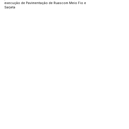
execução de Pavimentação de Ruascom Meio Fio e
Sarjeta
no município de Bujari/AC, que tem como
concedente o
Ministério das Cidades por meio do seguinte
convênio:
SICONV n° 862418/2017Pavimentação de Ruas com
Meio Fio e Sarjeta.
Este texto não substitui o publicado no Diário Oficial, mas
facilita a pesquisa para localizar a publicação oficial.