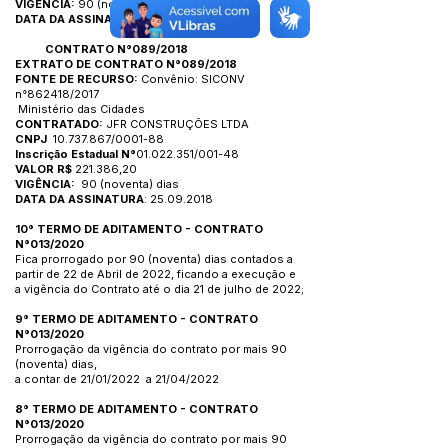
VIGÊNCIA:
90 (noventa) dias.
DATA DA ASSINATURA:
09.03.2020
CONTRATO N°089/2018
EXTRATO DE
CONTRATO N°089/2018
FONTE DE RECURSO:
Convênio: SICONV
n°862418/2017
Ministério das Cidades
CONTRATADO:
JFR CONSTRUÇÕES LTDA
CNPJ
10.737.867/0001-88
Inscrição Estadual N°
01.022.351/001-48
VALOR R$
221.386,20
VIGÊNCIA:
90 (noventa) dias
DATA DA ASSINATURA
: 25.09.2018
10° TERMO DE ADITAMENTO - CONTRATO
N°013/2020
Fica prorrogado por 90 (noventa) dias contados a
partir de 22 de Abril de 2022, ficando a execução e
a vigência do Contrato até o dia 21 de julho de 2022;
9° TERMO DE ADITAMENTO - CONTRATO
N°013/2020
Prorrogação da vigência do contrato por mais 90
(noventa) dias,
a contar de 21/01/2022 a 21/04/2022
8° TERMO DE ADITAMENTO - CONTRATO
N°013/2020
Prorrogação da vigência do contrato por mais 90