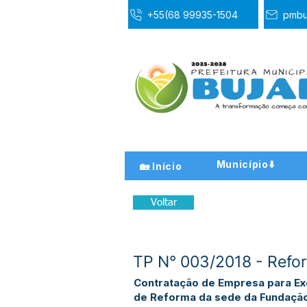
+55(68 99935-1504
pmbu
Município⬇️
🏡 Início
Voltar
TP N° 003/2018 - Refo
Contratação de Empresa para Ex
de Reforma da sede da Fundaçã