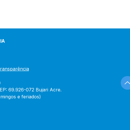
IA
Transparência
)
CEP: 69.926-072 Bujari Acre.
mingos e feriados)