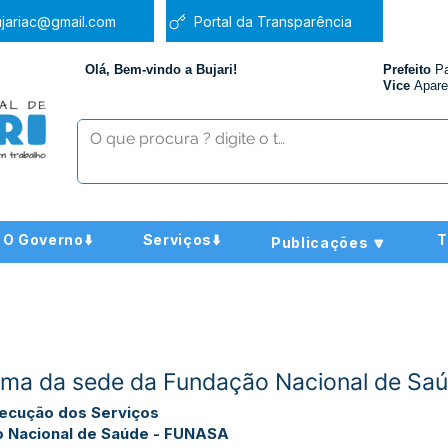
jariac@gmail.com
Portal da Transparência
Olá, Bem-vindo a Bujari!
Prefeito
P
Vice
Apare
O Governo⬇️
Serviços⬇️
T
Publicações 🔽
rma da sede da Fundação Nacional de S
ecução dos Serviços
o Nacional de Saúde - FUNASA