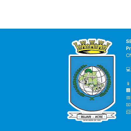
S
Pr
C
💻
📱
🏢
📅
📧
📨