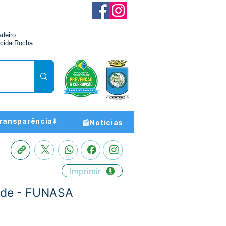
adeiro
cida Rocha
ransparência⬇️
📰Notícias
Imprimir
aúde - FUNASA