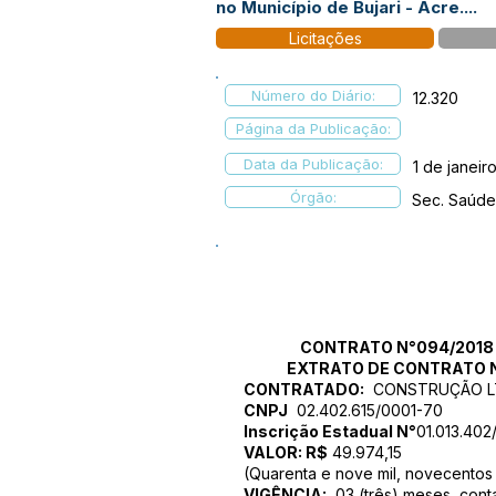
no Município de Bujari - Acre....
Licitações
Número do Diário:
12.320
Página da Publicação:
Data da Publicação:
1 de janeir
Órgão:
Sec. Saúde
CONTRATO N°094/2018
EXTRATO DE
CONTRATO N
CONTRATADO:
CONSTRUÇÃO LT
CNPJ
02.402.615/0001-70
Inscrição Estadual N°
01.013.402
VALOR: R$
49.974,15
(Quarenta e nove mil, novecentos 
VIGÊNCIA:
03 (três) meses, conta