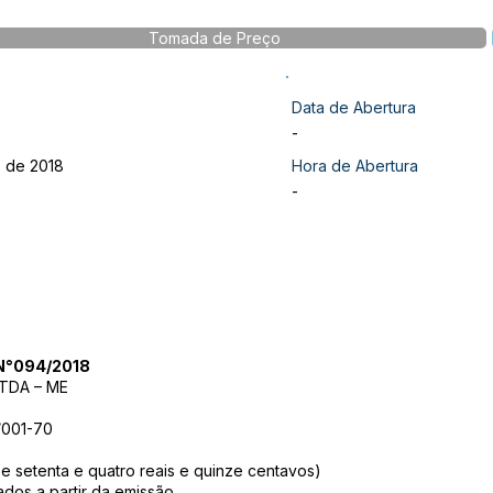
Tomada de Preço
Data de Abertura
-
o de 2018
Hora de Abertura
-
°094/2018
DA – ME
/001-70
e setenta e quatro reais e quinze centavos)
dos a partir da emissão