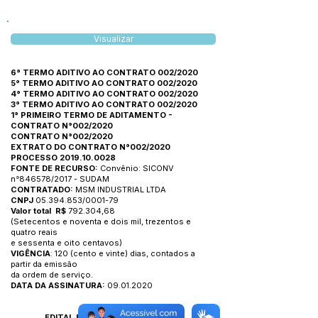
Visualizar
6° TERMO ADITIVO AO CONTRATO 002/2020
5° TERMO ADITIVO AO CONTRATO 002/2020
4° TERMO ADITIVO AO CONTRATO 002/2020
3° TERMO ADITIVO AO CONTRATO 002/2020
1° PRIMEIRO TERMO DE ADITAMENTO -
CONTRATO N°002/2020
CONTRATO N°002/2020
EXTRATO DO CONTRATO N°002/2020
PROCESSO 2019.10.0028
FONTE DE RECURSO:
Convênio: SICONV
n°846578/2017 - SUDAM
CONTRATADO:
MSM INDUSTRIAL LTDA
CNPJ
05.394.853/0001-79
Valor total R$
792.304,68
(Setecentos e noventa e dois mil, trezentos e
quatro reais
e sessenta e oito centavos)
VIGÊNCIA
: 120 (cento e vinte) dias, contados a
partir da emissão
da ordem de serviço.
DATA DA ASSINATURA:
09.01.2020
EDITAL E ANEXOS