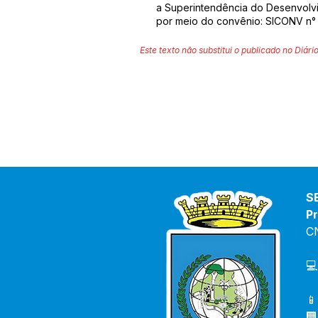
a Superintendência do Desenvolv
por meio do convênio: SICONV n
Este texto não substitui o publicado no Diário
S
Pr
C
💻
📱
🏢