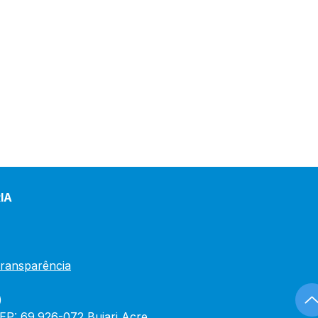
IA
Transparência
)
CEP: 69.926-072 Bujari Acre.