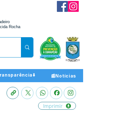
adeiro
cida Rocha
ransparência⬇️
📰Notícias
Imprimir