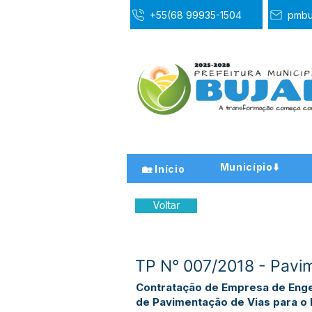
+55(68 99935-1504
pmbu
Município⬇️
🏡 Início
Voltar
TP N° 007/2018 - Pavi
Contratação de Empresa de Enge
de Pavimentação de Vias para o 