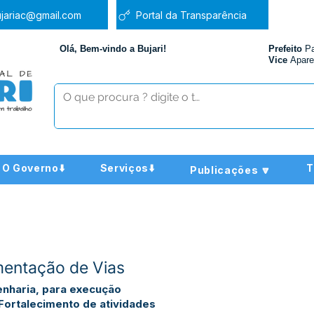
jariac@gmail.com
Portal da Transparência
Olá, Bem-vindo a Bujari!
Prefeito
P
Vice
Apare
O Governo⬇️
Serviços⬇️
T
Publicações 🔽
mentação de Vias
nharia, para execução
Fortalecimento de atividades