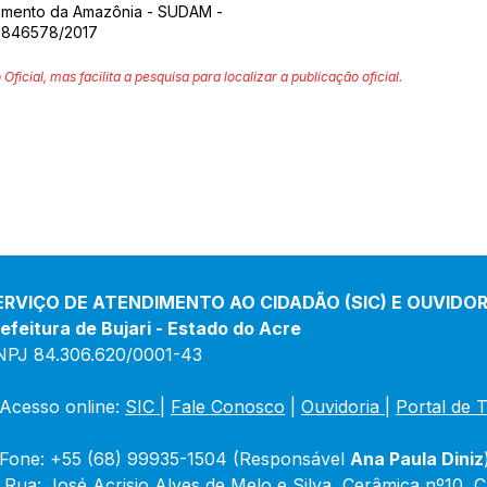
imento da Amazônia - SUDAM -
° 846578/2017
 Oficial, mas facilita a pesquisa para localizar a publicação oficial.
ERVIÇO DE ATENDIMENTO AO CIDADÃO (SIC) E OUVIDOR
efeitura de Bujari - Estado do Acre
NPJ 84.306.620/0001-43
Acesso online: 
SIC 
| 
Fale Conosco
 | 
Ouvidoria
|
Portal de 
Fone: +55 (68) 99935-1504 (Responsável 
Ana Paula Diniz
 Rua: José Acrisio Alves de Melo e Silva, Cerâmica nº10, 