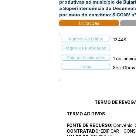
produtivas no município de Buja
a Superintendência do Desenvol
por meio do convênio: SICONV n°
Licitações
Número do Diário:
12.448
Página da Publicação:
Data da Publicação:
1 de janeir
Órgão:
Sec. Obras
TERMO DE REVOG
TERMO ADITIVOS
FONTE DE RECURSO
: Convênio
CONTRATADO:
EDIFICAR – CON