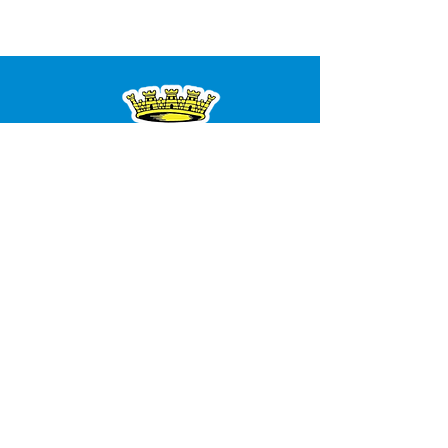
SERVIÇO DE ATENDIMENTO AO 
CIDADÃO (SIC) E OUVIDORIA
Prefeitura de Bujari - Estado do Acre
CNPJ 84.306.620/0001-43
💻Acesso online: 
SIC 
| 
Fale Conosco
 | 
Ouvidoria
|
Portal de Transparência