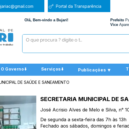
jariac@gmail.com
Portal da Transparência
Olá, Bem-vindo a Bujari!
Prefeito
P
Vice
Apare
O Governo⬇️
Serviços⬇️
T
Publicações 🔽
UNICIPAL DE SAÚDE E SANEAMENTO
SECRETARIA MUNICIPAL DE S
José Acrisio Alves de Melo e Silva, n° 
De segunda a sexta-feira das 7h às 13h
Fechado aos sábados, domingos e feria