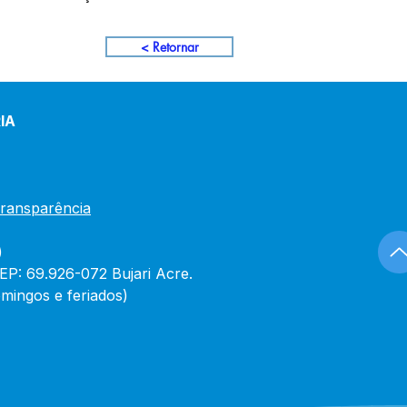
< Retornar
IA
Transparência
)
CEP: 69.926-072 Bujari Acre.
mingos e feriados)