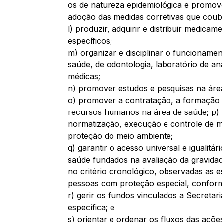
os de natureza epidemiológica e promove
adoção das medidas corretivas que coub
l) produzir, adquirir e distribuir medica
específicos; 
m) organizar e disciplinar o funcionamen
saúde, de odontologia, laboratório de aná
médicas; 
n) promover estudos e pesquisas na áre
o) promover a contratação, a formação 
recursos humanos na área de saúde; p) 
normatização, execução e controle de m
proteção do meio ambiente; 
q) garantir o acesso universal e igualitár
saúde fundados na avaliação da gravidade 
no critério cronológico, observadas as es
pessoas com proteção especial, conforme
r) gerir os fundos vinculados a Secretari
específica; e 
s) orientar e ordenar os fluxos das açõe