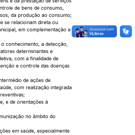
ens e da prestação de serviços 
ontrole de bens de consumo, 
ssos, da produção ao consumo; 
e se relacionam direta ou 
unicipal, em complementação a 
 o conhecimento, a detecção, 
tores determinantes e 
etiva, com a finalidade de 
enção e controle das doenças 
intermédio de ações de 
úde, com realização integrada 
reventivas; 
, e de orientações à 
 imunização no âmbito do 
mações em saúde, especialmente 