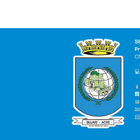
S
Pr
C
💻
📱
🏢
📅
📧
📨