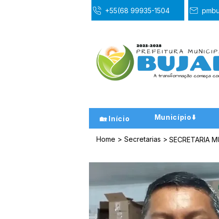
+55(68 99935-1504
pmbu
Município⬇️
🏡 Início
Home
>
Secretarias
>
SECRETARIA M