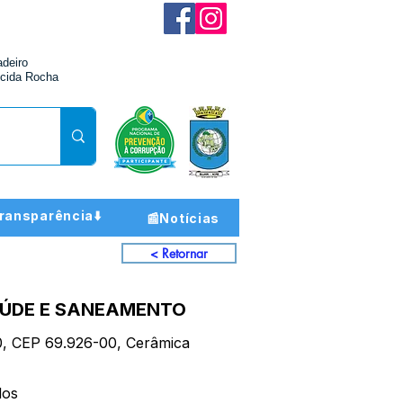
adeiro
cida Rocha
ransparência⬇️
📰Notícias
< Retornar
AÚDE E SANEAMENTO
10, CEP 69.926-00, Cerâmica
dos