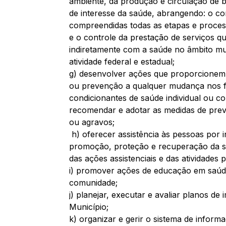
ambiente, da produção e circulação de b
de interesse da saúde, abrangendo: o c
compreendidas todas as etapas e proce
e o controle da prestação de serviços qu
indiretamente com a saúde no âmbito m
atividade federal e estadual; 
g) desenvolver ações que proporcionem
ou prevenção a qualquer mudança nos fa
condicionantes de saúde individual ou col
recomendar e adotar as medidas de prev
ou agravos;
 h) oferecer assistência às pessoas por 
promoção, proteção e recuperação da sa
das ações assistenciais e das atividades p
i) promover ações de educação em saúde
comunidade; 
j) planejar, executar e avaliar planos de
Município; 
k) organizar e gerir o sistema de infor