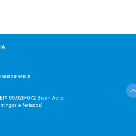
IA
Transparência
)
CEP: 69.926-072 Bujari Acre.
mingos e feriados)