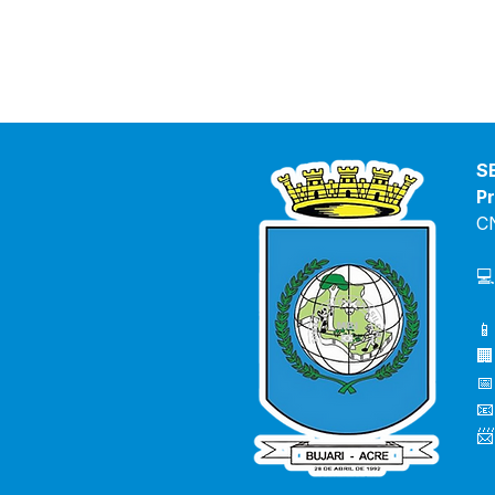
S
Pr
C
💻
📱
🏢
📅
📧
📨