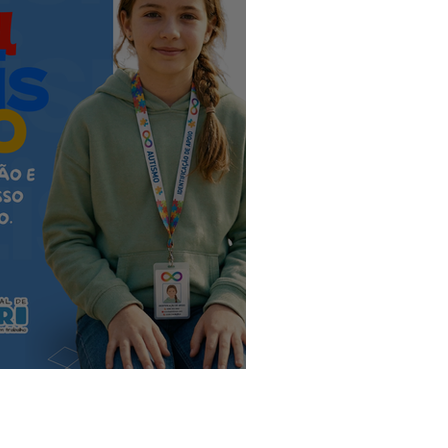
Convênios e Parcerias
s
Alagação e Enchente
Empreendedorismo
a Mundial do Autismo