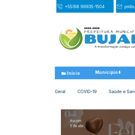
+55(68 99935-1504
pmbu
Município⬇️
🏡 Início
Geral
COVID-19
Saúde e Sa
Desporto Cultura e Lazer
Ed
Ascom
5 de abr.