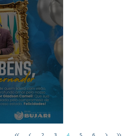
ador!
2
3
4
5
6