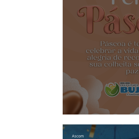
Institucional e Governo
Camp
Comunicados e Avisos
Emen
Esporte
Defesa civil
No
Cidadania
Expo Bujari 2026
5 de Abril: Feliz P
Ascom