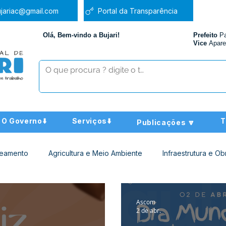
jariac@gmail.com
Portal da Transparência
Olá, Bem-vindo a Bujari!
Prefeito
P
Vice
Apare
O Governo⬇️
Serviços⬇️
T
Publicações 🔽
neamento
Agricultura e Meio Ambiente
Infraestrutura e Ob
ucação
Assistência Social
Nota de Pesar
Administra
Ascom
2 de abr.