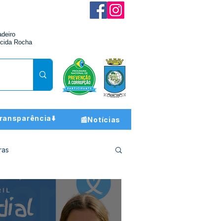
adeiro
cida Rocha
ransparência⬇️
📰Notícias
ras
ção e Finanças