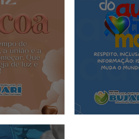
anhas
Datas Comemorativas
Vacinômetro
Dengue
da Parlamentar
Comunidade
Nota Pública
Licitaçõe
 gabinete
Esporte
Audiência Pública
SEMULHER
áscoa!
2 de Abril: Di