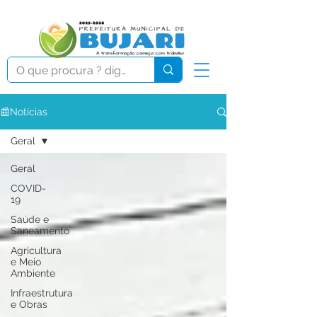
📰Notícias
Geral
Geral
COVID-
19
Saúde e
Saneamento
Agricultura
e Meio
Ambiente
Infraestrutura
e Obras