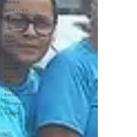
Pública
SEMULHER
Empreendedorismo
Cidadania
Expo
Bujari
2026
Salário
Cultura
e Lazer
Expo
XIV
Nota de
Esclarecimento
Memória
e
Cultura