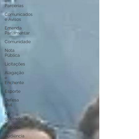
e
Parcerias
Comunicados
e Avisos
Emenda
Parlamentar
Comunidade
Nota
Pública
Licitações
Alagação
e
Enchente
Esporte
Defesa
civil
No
gabinete
Esporte
Audiência