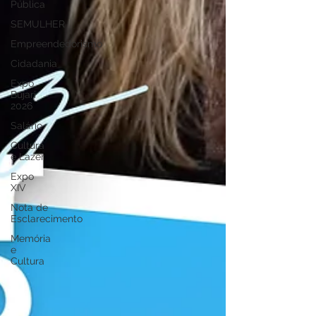
Pública
SEMULHER
Empreendedorismo
Cidadania
Expo
Bujari
2026
Salário
Cultura
e Lazer
Expo
XIV
Nota de
Esclarecimento
Memória
e
Cultura