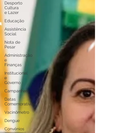
Desporto
Cultura
e Lazer
Educação
Assistência
Social
Nota de
Pesar
Administração
e
Finanças
Institucional
e
Governo
Campanhas
Datas
Comemorativas
Vacinômetro
Dengue
Convênios