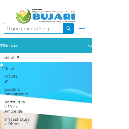
📰Notícias
Geral
Geral
COVID-
19
Saúde e
Saneamento
Agricultura
e Meio
Ambiente
Infraestrutura
e Obras