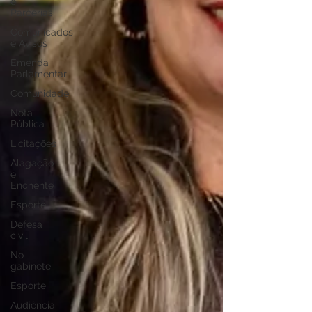
e
Parcerias
Comunicados
e Avisos
Emenda
Parlamentar
Comunidade
Nota
Pública
Licitações
Alagação
e
Enchente
Esporte
Defesa
civil
No
gabinete
Esporte
Audiência