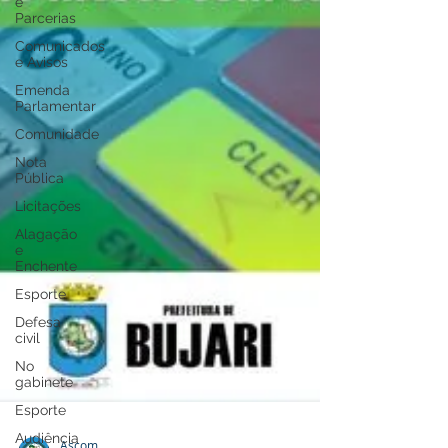
e
Parcerias
Comunicados
e Avisos
Emenda
Parlamentar
Comunidade
Nota
Pública
Licitações
Alagação
e
Enchente
Esporte
Defesa
civil
No
gabinete
Esporte
Audiência