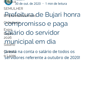
Pública
Ascom
SEMULHER
30 de out. de 2020
1 min de leitura
Empreendedorismo
Prefeitura de Bujari honra
Cidadania
compromisso e paga
Expo
Bujari
salário do servidor
2026
Salário
municipal em dia
Cultura
e Lazer
Já está na conta o salário de todos os
servidores referente a outubro de 2020! O
Expo
XIV
prefeito Romoaldo Araújo parabeniza a
Nota de
todos os...
Esclarecimento
Memória
e
Cultura