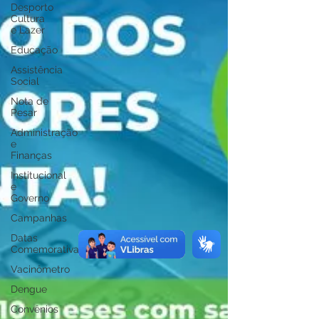
Desporto
Cultura
e Lazer
Educação
Assistência
Social
Nota de
Pesar
Administração
e
Finanças
Institucional
e
Governo
Campanhas
Datas
Comemorativas
Vacinômetro
Dengue
Convênios