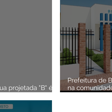
anhas
Datas Comemorativas
Vacinômetro
Dengue
da Parlamentar
Comunidade
Nota Pública
Licitaçõe
 gabinete
Esporte
Audiência Pública
SEMULHER
Prefeitura de B
ua projetada "B" é
na comunidad
eitura de Bujari
Walter Arce