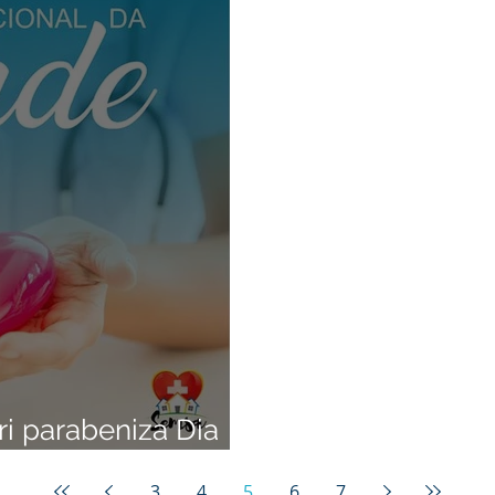
ri parabeniza Dia
e
3
4
5
6
7