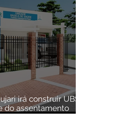
Convênios e Parcerias
s
Alagação e Enchente
Empreendedorismo
ujari irá construir UBS
e do assentamento