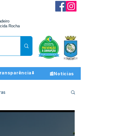
adeiro
cida Rocha
ransparência⬇️
📰Notícias
ras
ção e Finanças