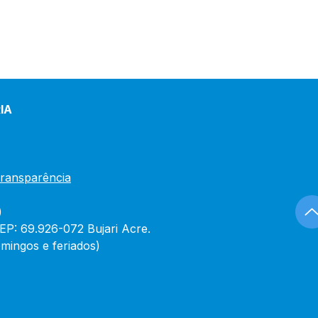
IA
Transparência
)
CEP: 69.926-072 Bujari Acre.
mingos e feriados)