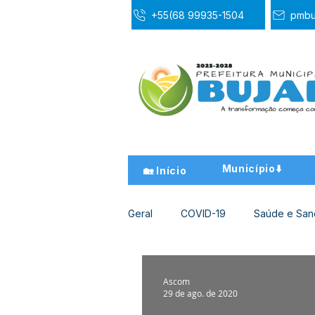
+55(68 99935-1504
pmbu
Município⬇️
🏡 Início
Geral
COVID-19
Saúde e Sa
Desporto Cultura e Lazer
Ed
Ascom
29 de ago. de 2020