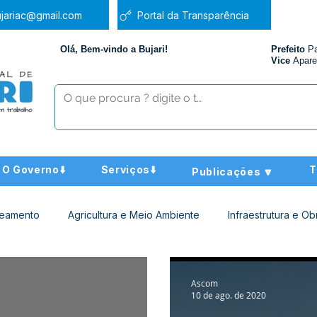
jariac@gmail.com
Portal da Transparência
Olá, Bem-vindo a Bujari!
Prefeito
P
Vice
Apare
O Governo⬇️
Serviços⬇️
T
Publicações 🔽
neamento
Agricultura e Meio Ambiente
Infraestrutura e Ob
ucação
Assistência Social
Nota de Pesar
Administra
Ascom
10 de ago. de 2020