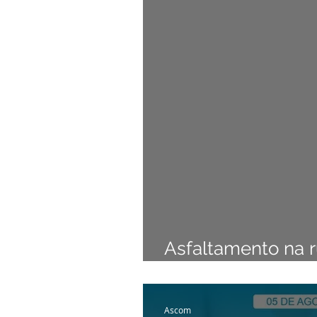
Institucional e Governo
Camp
Comunicados e Avisos
Emen
Esporte
Defesa civil
No
Cidadania
Expo Bujari 2026
Asfaltamento na r
iniciado pela pref
Ascom