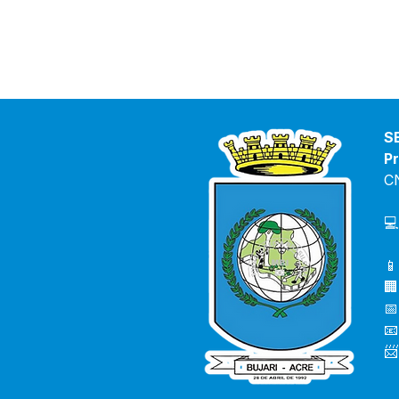
S
Pr
C
💻
📱
🏢
📅
📧
📨