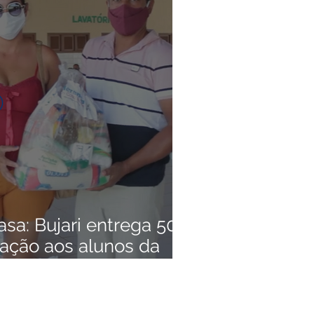
Convênios e Parcerias
s
Alagação e Enchente
Empreendedorismo
sa: Bujari entrega 500
tação aos alunos da
município