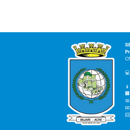
S
Pr
C
💻
📱
🏢
📅
📧
📨