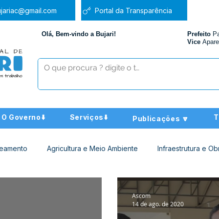
jariac@gmail.com
Portal da Transparência
Olá, Bem-vindo a Bujari!
Prefeito
P
Vice
Apare
O Governo⬇️
Serviços⬇️
T
Publicações 🔽
neamento
Agricultura e Meio Ambiente
Infraestrutura e Ob
ucação
Assistência Social
Nota de Pesar
Administra
Ascom
14 de ago. de 2020