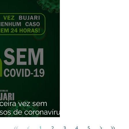
erceira vez sem
asos de coronavírus
1
2
3
4
5