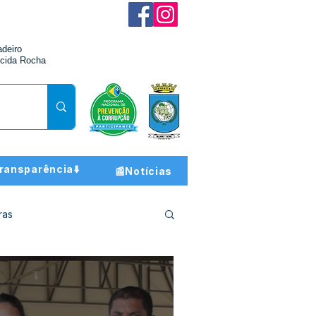
adeiro
cida Rocha
ransparência⬇️
📰Notícias
ras
ção e Finanças