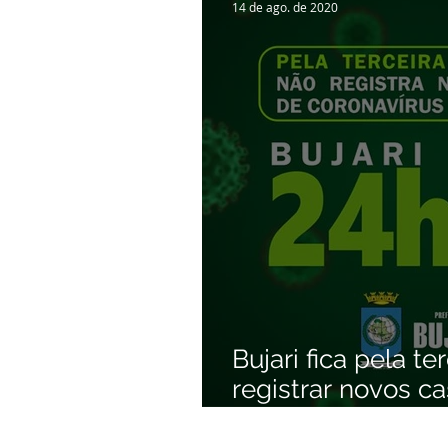
14 de ago. de 2020
Bujari fica pela t
registrar novos c
em 24 horas