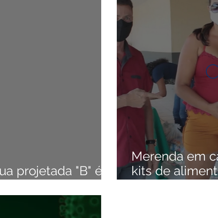
anhas
Datas Comemorativas
Vacinômetro
Dengue
da Parlamentar
Comunidade
Nota Pública
Licitaçõe
 gabinete
Esporte
Audiência Pública
SEMULHER
Merenda em ca
ua projetada "B" é
kits de alimen
eitura de Bujari
zona rural do 