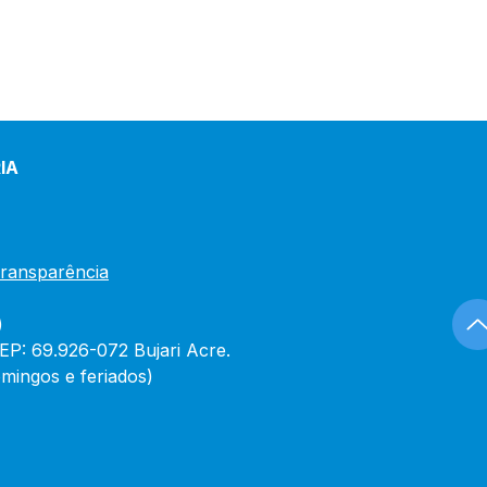
IA
Transparência
)
CEP: 69.926-072 Bujari Acre.
mingos e feriados)