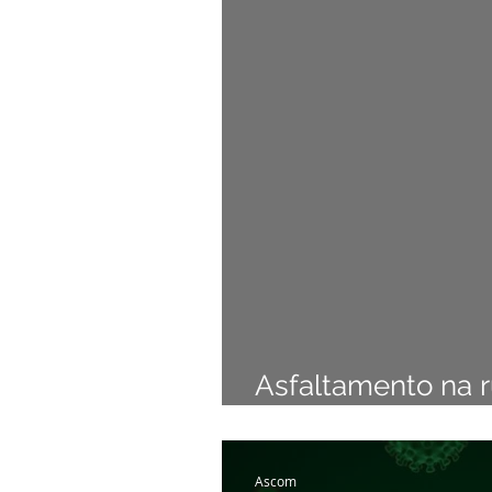
Institucional e Governo
Camp
Comunicados e Avisos
Emen
Esporte
Defesa civil
No
Cidadania
Expo Bujari 2026
Asfaltamento na r
iniciado pela pref
Ascom