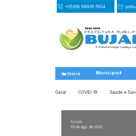
+55(68 99935-1504
pmbu
Município⬇️
🏡 Início
Geral
COVID-19
Saúde e Sa
Desporto Cultura e Lazer
Ed
Ascom
29 de ago. de 2020