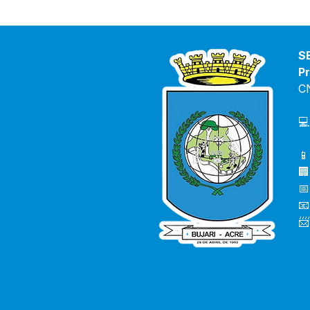
S
Pr
C
💻
📱
🏢
📅
📧
📨