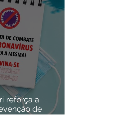
anhas
Datas Comemorativas
Vacinômetro
Dengue
da Parlamentar
Comunidade
Nota Pública
Licitaçõe
 gabinete
Esporte
Audiência Pública
SEMULHER
ri reforça a
revenção de
s e uso da máscara