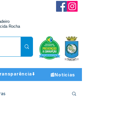
adeiro
cida Rocha
ransparência⬇️
📰Notícias
ras
ção e Finanças