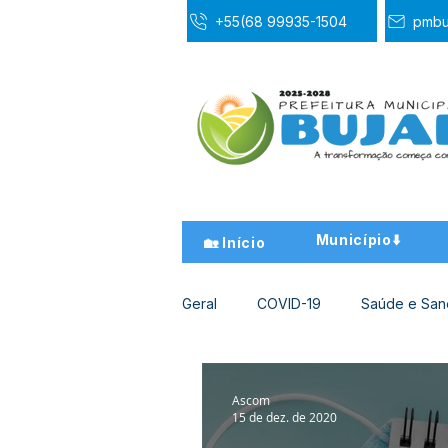
+55(68 99935-1504
pmbu
Município⬇️
🏡 Início
Geral
COVID-19
Saúde e Sa
Desporto Cultura e Lazer
Ed
Ascom
15 de dez. de 2020