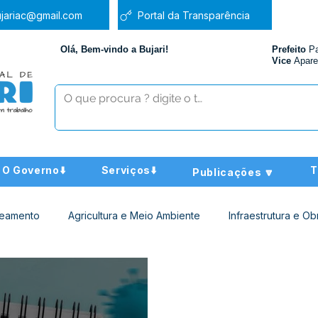
jariac@gmail.com
Portal da Transparência
Olá, Bem-vindo a Bujari!
Prefeito
P
Vice
Apare
O Governo⬇️
Serviços⬇️
T
Publicações 🔽
neamento
Agricultura e Meio Ambiente
Infraestrutura e Ob
ucação
Assistência Social
Nota de Pesar
Administra