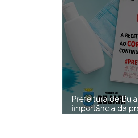
Institucional e Governo
Camp
Comunicados e Avisos
Emen
Esporte
Defesa civil
No
Cidadania
Expo Bujari 2026
Prefeitura de Buja
importância da p
medidas sanitária