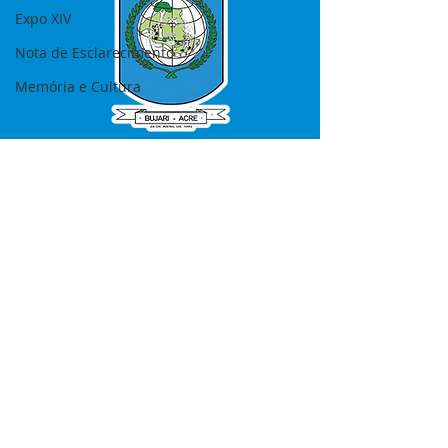
Expo XIV
Nota de Esclarecimento
Memória e Cultura
SERVIÇO DE ATENDIMENTO AO 
CIDADÃO (SIC) E OUVIDORIA
Prefeitura de Bujari - Estado do Acre
CNPJ 84.306.620/0001-43
💻Acesso online: 
SIC 
| 
Fale Conosco
 | 
Ouvidoria
|
Portal de Transparência
📱Fone: +55 (68) 99935-1504 
(Responsável 
Ana Paula Diniz
)
🏢 Rua: José Acrisio Alves de Melo e 
Silva, Cerâmica nº10, CEP: 69.926-072 
Bujari Acre.
📅 Segunda a sexta, das 7h às 13h 