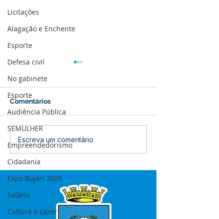
Licitações
Alagação e Enchente
Esporte
Defesa civil
No gabinete
Esporte
Comentários
Audiência Pública
SEMULHER
12 de junho: Feliz Dia
04 de junho: Di
Escreva um comentário
Empreendedorismo
dos Namorados!
Corpus Christi
Cidadania
Expo Bujari 2026
Salário
Cultura e Lazer