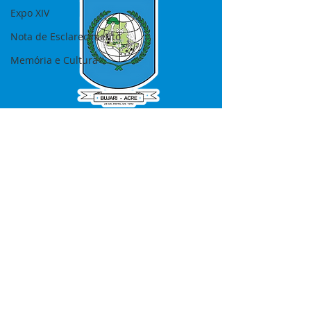
Expo XIV
Nota de Esclarecimento
Memória e Cultura
SERVIÇO DE ATENDIMENTO AO 
CIDADÃO (SIC) E OUVIDORIA
Prefeitura de Bujari - Estado do Acre
CNPJ 84.306.620/0001-43
💻Acesso online: 
SIC 
| 
Fale Conosco
 | 
Ouvidoria
|
Portal de Transparência
📱Fone: +55 (68) 99935-1504 
(Responsável 
Ana Paula Diniz
)
🏢 Rua: José Acrisio Alves de Melo e 
Silva, Cerâmica nº10, CEP: 69.926-072 
Bujari Acre.