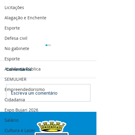
Licitações
Alagação e Enchente
Esporte
Defesa civil
No gabinete
Esporte
Audiência Pública
Comentários
SEMULHER
Empreendedorismo
12 de junho: Feliz Dia
04 de junho: Di
Escreva um comentário
dos Namorados!
Corpus Christi
Cidadania
Expo Bujari 2026
Salário
Cultura e Lazer