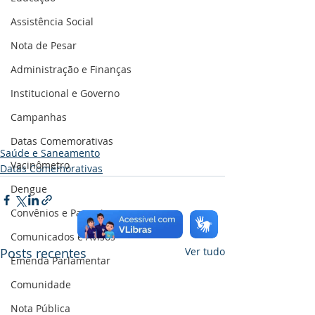
Assistência Social
Nota de Pesar
Administração e Finanças
Institucional e Governo
Campanhas
Datas Comemorativas
Saúde e Saneamento
Vacinômetro
Datas Comemorativas
Dengue
Convênios e Parcerias
Comunicados e Avisos
Posts recentes
Ver tudo
Emenda Parlamentar
Comunidade
Nota Pública