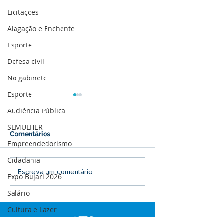
Licitações
Alagação e Enchente
Esporte
Defesa civil
No gabinete
Esporte
Audiência Pública
SEMULHER
Comentários
Empreendedorismo
Cidadania
12 de junho: Feliz Dia
04 de junho: Di
Escreva um comentário
Expo Bujari 2026
dos Namorados!
Corpus Christi
Salário
Cultura e Lazer