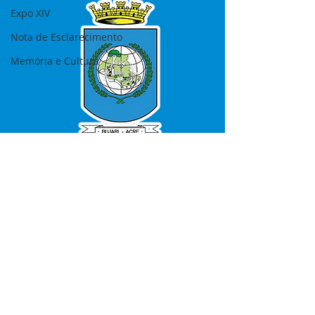
Expo XIV
Nota de Esclarecimento
Memória e Cultura
SERVIÇO DE ATENDIMENTO AO 
CIDADÃO (SIC) E OUVIDORIA
Prefeitura de Bujari - Estado do Acre
CNPJ 84.306.620/0001-43
💻Acesso online: 
SIC 
| 
Fale Conosco
 | 
Ouvidoria
|
Portal de Transparência
📱Fone: +55 (68) 99935-1504 
(Responsável 
Ana Paula Diniz
)
🏢 Rua: José Acrisio Alves de Melo e 