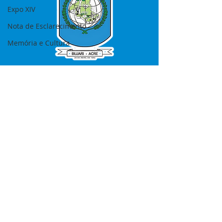
Expo XIV
Nota de Esclarecimento
Memória e Cultura
SERVIÇO DE ATENDIMENTO AO 
CIDADÃO (SIC) E OUVIDORIA
Prefeitura de Bujari - Estado do Acre
CNPJ 84.306.620/0001-43
💻Acesso online: 
SIC 
| 
Fale Conosco
 | 
Ouvidoria
|
Portal de Transparência
📱Fone: +55 (68) 99935-1504 
(Responsável 
Ana Paula Diniz
)
🏢 Rua: José Acrisio Alves de Melo e 
Silva, Cerâmica nº10, CEP: 69.926-072 
Bujari Acre.
📅 Segunda a sexta, das 7h às 13h 