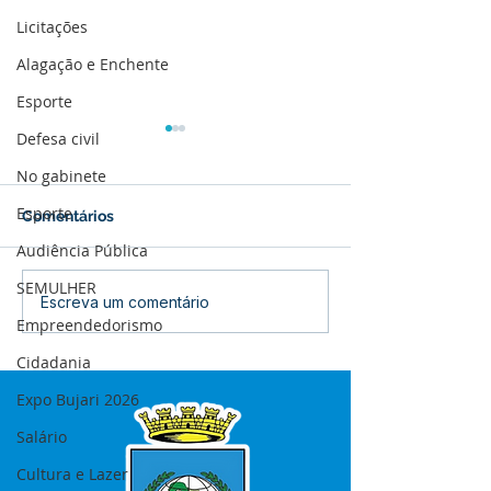
Licitações
Alagação e Enchente
Esporte
Defesa civil
No gabinete
Esporte
Comentários
Audiência Pública
SEMULHER
12 de junho: Feliz Dia
04 de junho: Di
Escreva um comentário
Empreendedorismo
dos Namorados!
Corpus Christi
Cidadania
Expo Bujari 2026
Salário
Cultura e Lazer