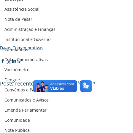
Assistência Social
Nota de Pesar
Administração e Finanças
Institucional e Governo
Datas Comemorativas
Campanhas
Datas Comemorativas
Vacinômetro
Dengue
Posts recentes
Ver tudo
Convênios e Parcerias
Comunicados e Avisos
Emenda Parlamentar
Comunidade
Nota Pública