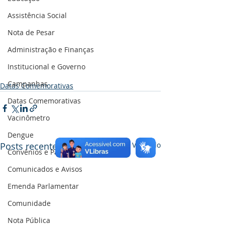
Assistência Social
Nota de Pesar
Administração e Finanças
Institucional e Governo
Campanhas
Datas Comemorativas
Datas Comemorativas
Vacinômetro
Dengue
Posts recentes
Ver tudo
Convênios e Parcerias
Comunicados e Avisos
Emenda Parlamentar
Comunidade
Nota Pública