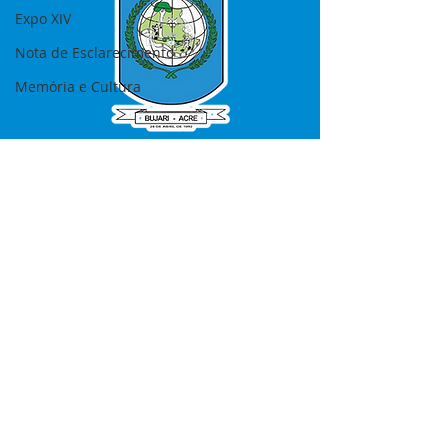
Expo XIV
Nota de Esclarecimento
Memória e Cultura
SERVIÇO DE ATENDIMENTO AO 
CIDADÃO (SIC) E OUVIDORIA
Prefeitura de Bujari - Estado do Acre
CNPJ 84.306.620/0001-43
💻Acesso online: 
SIC 
| 
Fale Conosco
 | 
Ouvidoria
|
Portal de Transparência
📱Fone: +55 (68) 99935-1504 
(Responsável 
Ana Paula Diniz
)
🏢 Rua: José Acrisio Alves de Melo e 
Silva, Cerâmica nº10, CEP: 69.926-072 
Bujari Acre.
📅 Segunda a sexta, das 7h às 13h 