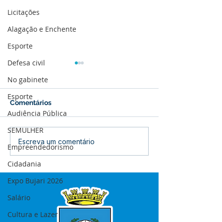
Licitações
Alagação e Enchente
Esporte
Defesa civil
No gabinete
Esporte
Comentários
Audiência Pública
SEMULHER
12 de junho: Feliz Dia
04 de junho: Di
Escreva um comentário
Empreendedorismo
dos Namorados!
Corpus Christi
Cidadania
Expo Bujari 2026
Salário
Cultura e Lazer