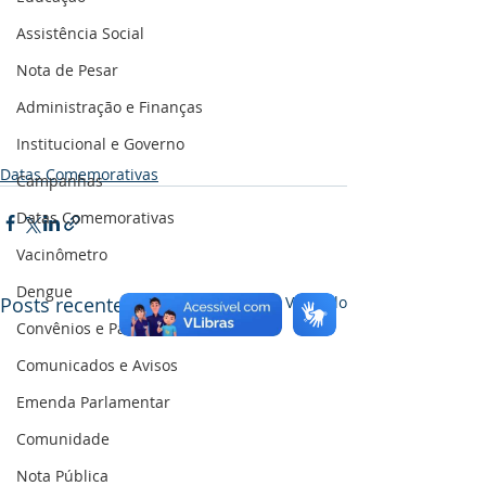
Assistência Social
Nota de Pesar
Administração e Finanças
Institucional e Governo
Datas Comemorativas
Campanhas
Datas Comemorativas
Vacinômetro
Dengue
Posts recentes
Ver tudo
Convênios e Parcerias
Comunicados e Avisos
Emenda Parlamentar
Comunidade
Nota Pública