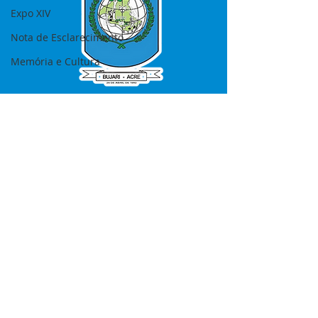
Expo XIV
Nota de Esclarecimento
Memória e Cultura
SERVIÇO DE ATENDIMENTO AO 
CIDADÃO (SIC) E OUVIDORIA
Prefeitura de Bujari - Estado do Acre
CNPJ 84.306.620/0001-43
💻Acesso online: 
SIC 
| 
Fale Conosco
 | 
Ouvidoria
|
Portal de Transparência
📱Fone: +55 (68) 99935-1504 
(Responsável 
Ana Paula Diniz
)
🏢 Rua: José Acrisio Alves de Melo e 
Silva, Cerâmica nº10, CEP: 69.926-072 
Bujari Acre.
📅 Segunda a sexta, das 7h às 13h 