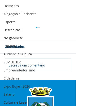
Licitações
Alagação e Enchente
Esporte
Defesa civil
No gabinete
Esporte
Comentários
Audiência Pública
SEMULHER
12 de junho: Feliz Dia
04 de junho: Di
Escreva um comentário
Empreendedorismo
dos Namorados!
Corpus Christi
Cidadania
Expo Bujari 2026
Salário
Cultura e Lazer