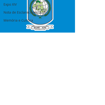
Expo XIV
Nota de Esclarecimento
Memória e Cultura
SERVIÇO DE ATENDIMENTO AO 
CIDADÃO (SIC) E OUVIDORIA
Prefeitura de Bujari - Estado do Acre
CNPJ 84.306.620/0001-43
💻Acesso online: 
SIC 
| 
Fale Conosco
 | 
Ouvidoria
|
Portal de Transparência
📱Fone: +55 (68) 99935-1504 
(Responsável 
Ana Paula Diniz
)
🏢 Rua: José Acrisio Alves de Melo e 
Silva, Cerâmica nº10, CEP: 69.926-072 
Bujari Acre.
📅 Segunda a sexta, das 7h às 13h 