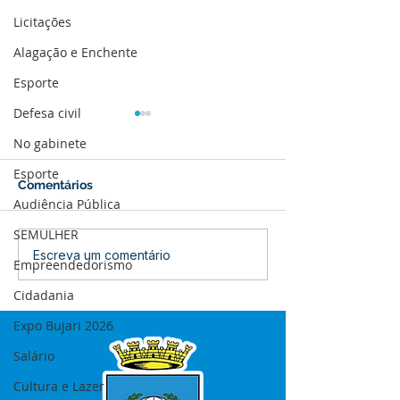
Licitações
Alagação e Enchente
Esporte
Defesa civil
No gabinete
Esporte
Comentários
Audiência Pública
SEMULHER
12 de junho: Feliz Dia
04 de junho: Di
Escreva um comentário
Empreendedorismo
dos Namorados!
Corpus Christi
Cidadania
Expo Bujari 2026
Salário
Cultura e Lazer