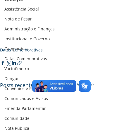
Assistência Social
Nota de Pesar
Administração e Finanças
Institucional e Governo
Campanhas
Datas Comemorativas
Datas Comemorativas
Vacinômetro
Dengue
Posts recentes
Ver tudo
Convênios e Parcerias
Comunicados e Avisos
Emenda Parlamentar
Comunidade
Nota Pública