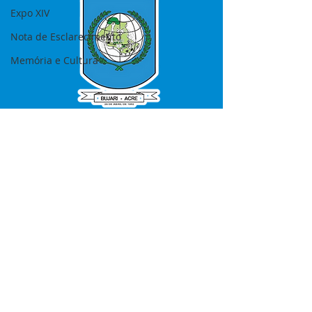
Expo XIV
Nota de Esclarecimento
Memória e Cultura
SERVIÇO DE ATENDIMENTO AO 
CIDADÃO (SIC) E OUVIDORIA
Prefeitura de Bujari - Estado do Acre
CNPJ 84.306.620/0001-43
💻Acesso online: 
SIC 
| 
Fale Conosco
 | 
Ouvidoria
|
Portal de Transparência
📱Fone: +55 (68) 99935-1504 
(Responsável 
Ana Paula Diniz
)
🏢 Rua: José Acrisio Alves de Melo e 
Silva, Cerâmica nº10, CEP: 69.926-072 
Bujari Acre.