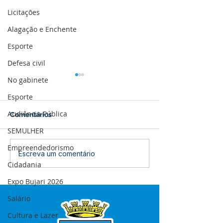
Licitações
Alagação e Enchente
Esporte
Defesa civil
No gabinete
Esporte
Audiência Pública
Comentários
SEMULHER
Empreendedorismo
12 de junho: Feliz Dia
04 de junho: Di
Escreva um comentário
dos Namorados!
Corpus Christi
Cidadania
Expo Bujari 2026
Salário
Cultura e Lazer