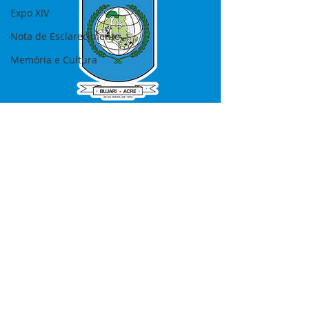
Expo XIV
Nota de Esclarecimento
Memória e Cultura
SERVIÇO DE ATENDIMENTO AO 
CIDADÃO (SIC) E OUVIDORIA
Prefeitura de Bujari - Estado do Acre
CNPJ 84.306.620/0001-43
💻Acesso online: 
SIC 
| 
Fale Conosco
 | 
Ouvidoria
|
Portal de Transparência
📱Fone: +55 (68) 99935-1504 
(Responsável 
Ana Paula Diniz
)
🏢 Rua: José Acrisio Alves de Melo e 
Silva, Cerâmica nº10, CEP: 69.926-072 
Bujari Acre.