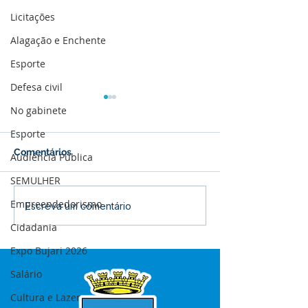
Licitações
Alagação e Enchente
Esporte
Defesa civil
No gabinete
Esporte
Comentários
Audiência Pública
SEMULHER
Empreendedorismo
12 de junho: Feliz Dia
04 de junho: Di
Escreva um comentário
dos Namorados!
Corpus Christi
Cidadania
Expo Bujari 2026
Salário
Cultura e Lazer