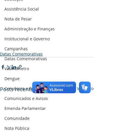
Assistência Social
Nota de Pesar
Administração e Finanças
Institucional e Governo
Campanhas
Datas Comemorativas
Datas Comemorativas
Vacinômetro
Dengue
Posts recentes
Convênios e Parcerias
Ver tudo
Comunicados e Avisos
Emenda Parlamentar
Comunidade
Nota Pública