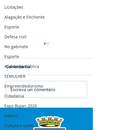
Licitações
Alagação e Enchente
Esporte
Defesa civil
No gabinete
Esporte
Audiência Pública
Comentários
SEMULHER
Empreendedorismo
12 de junho: Feliz Dia
04 de junho: Di
Escreva um comentário
dos Namorados!
Corpus Christi
Cidadania
Expo Bujari 2026
Salário
Cultura e Lazer