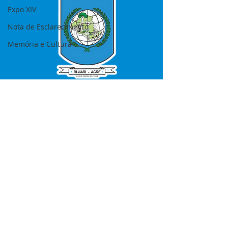
Expo XIV
Nota de Esclarecimento
Memória e Cultura
SERVIÇO DE ATENDIMENTO AO 
CIDADÃO (SIC) E OUVIDORIA
Prefeitura de Bujari - Estado do Acre
CNPJ 84.306.620/0001-43
💻Acesso online: 
SIC 
| 
Fale Conosco
 | 
Ouvidoria
|
Portal de Transparência
📱Fone: +55 (68) 99935-1504 
(Responsável 
Ana Paula Diniz
)
🏢 Rua: José Acrisio Alves de Melo e 
Silva, Cerâmica nº10, CEP: 69.926-072 
Bujari Acre.