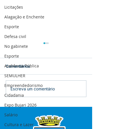
Licitações
Alagação e Enchente
Esporte
Defesa civil
No gabinete
Esporte
Audiência Pública
Comentários
SEMULHER
Empreendedorismo
12 de junho: Feliz Dia
04 de junho: Di
Escreva um comentário
dos Namorados!
Corpus Christi
Cidadania
Expo Bujari 2026
Salário
Cultura e Lazer