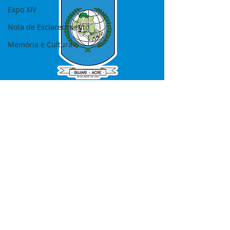
Expo XIV
Nota de Esclarecimento
Memória e Cultura
SERVIÇO DE ATENDIMENTO AO 
CIDADÃO (SIC) E OUVIDORIA
Prefeitura de Bujari - Estado do Acre
CNPJ 84.306.620/0001-43
💻Acesso online: 
SIC 
| 
Fale Conosco
 | 
Ouvidoria
|
Portal de Transparência
📱Fone: +55 (68) 99935-1504 
(Responsável 
Ana Paula Diniz
)
🏢 Rua: José Acrisio Alves de Melo e 
Silva, Cerâmica nº10, CEP: 69.926-072 
Bujari Acre.