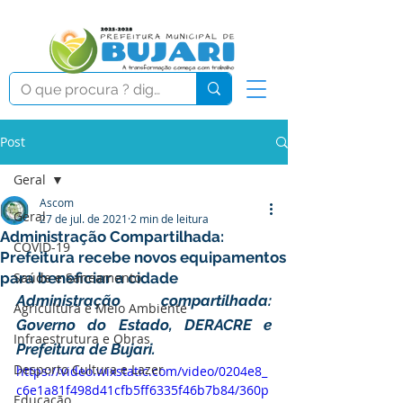
Post
Geral
Ascom
Geral
27 de jul. de 2021
2 min de leitura
Administração Compartilhada:
COVID-19
Prefeitura recebe novos equipamentos
para beneficiar a cidade
Saúde e Saneamento
Administração compartilhada: 
Agricultura e Meio Ambiente
Governo do Estado
, 
DERACRE e 
Infraestrutura e Obras
Prefeitura de Bujari
.
Desporto Cultura e Lazer
https://video.wixstatic.com/video/0204e8_
c6e1a81f498d41cfb5ff6335f46b7b84/360p
Educação