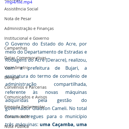
/mp4/file.mp4
Assistência Social
Nota de Pesar
Administração e Finanças
Institucional e Governo
O Governo do Estado do Acre, por 
Campanhas
meio do Departamento de Estradas e 
Datas Comemorativas
Rodagens do Acre (Deracre), realizou, 
com a prefeitura de Bujari, a 
Vacinômetro
assinatura do termo de convênio de 
Dengue
administração compartilhada, 
Convênios e Parcerias
referente às novas máquinas 
Comunicados e Avisos
adquiridas pela gestão do 
Emenda Parlamentar
governador Gladson Cameli. No total 
foram entregues para o município 
Comunidade
três máquinas: 
uma Caçamba, uma 
Nota Pública