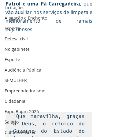
Patrol e uma Pá Carregadeira
, que 
Licitações
vão auxiliar nos serviços de limpeza e 
Alagação e Enchente
melhoramento de ramais 
Esporte
bujarienses.
Defesa civil
No gabinete
Esporte
Audiência Pública
SEMULHER
Empreendedorismo
Cidadania
Expo Bujari 2026
"Que maravilha, graças 
Salário
a Deus, o reforço do 
Governo do Estado do 
Cultura e Lazer