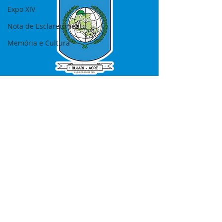
Expo XIV
Nota de Esclarecimento
Memória e Cultura
SERVIÇO DE ATENDIMENTO AO 
CIDADÃO (SIC) E OUVIDORIA
Prefeitura de Bujari - Estado do Acre
CNPJ 84.306.620/0001-43
💻Acesso online: 
SIC 
| 
Fale Conosco
 | 
Ouvidoria
|
Portal de Transparência
📱Fone: +55 (68) 99935-1504 
(Responsável 
Ana Paula Diniz
)
🏢 Rua: José Acrisio Alves de Melo e 
Silva, Cerâmica nº10, CEP: 69.926-072 
Bujari Acre.