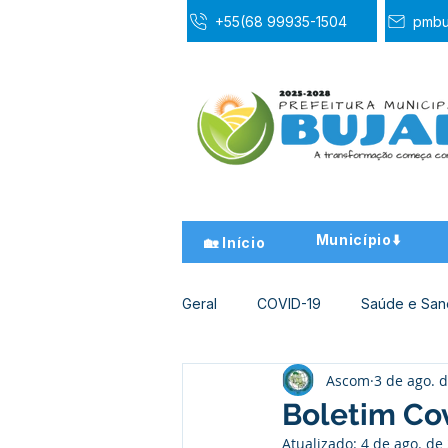
+55(68 99935-1504
pmbu
Município⬇️
🏡 Início
Geral
COVID-19
Saúde e Sa
Ascom
3 de ago. 
Desporto Cultura e Lazer
Ed
Boletim Cov
Atualizado:
4 de ago. de