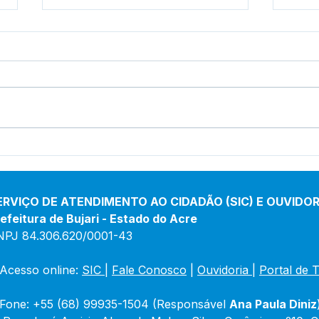
Boletim de Covid-19
Bole
Atualizado em 25 de março
Atua
de 2024
jane
ERVIÇO DE ATENDIMENTO AO CIDADÃO (SIC) E OUVIDOR
efeitura de Bujari - Estado do Acre
NPJ 84.306.620/0001-43
Acesso online: 
SIC 
| 
Fale Conosco
 | 
Ouvidoria
|
Portal de 
Fone: +55 (68) 99935-1504 (Responsável 
Ana Paula Diniz