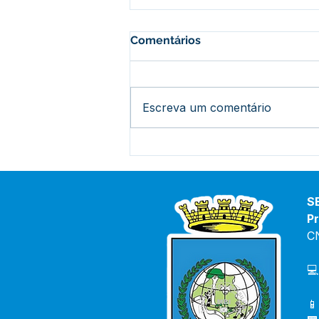
Comentários
Escreva um comentário
Vice-prefeita e Secretário
de saúde debatem
orientações para combater
o avanço da Covid-19 e
S
casos de Dengue no Bujari
Pr
C
💻
📱