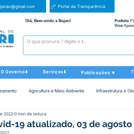
jariac@gmail.com
Portal da Transparência
Olá, Bem-vindo a Bujari!
Prefeito
P
Vice
Apare
O Governo⬇️
Serviços⬇️
T
Publicações 🔽
neamento
Agricultura e Meio Ambiente
Infraestrutura e Ob
de 2022
0 min de leitura
ucação
Assistência Social
Nota de Pesar
Administra
id-19 atualizado, 03 de agosto
 2022