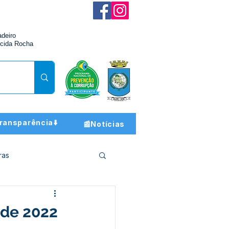
adeiro
cida Rocha
ransparência⬇️
📰Notícias
ras
ção e Finanças
 de 2022