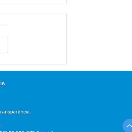
tim de Covid-19
lizado em 30 de
iro de 2024
IA
Transparência
)