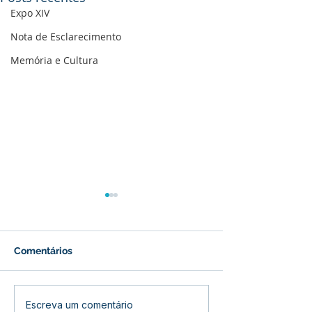
Expo XIV
Nota de Esclarecimento
Memória e Cultura
Comentários
Boletim de Covid-19
Boletim de Cov
Escreva um comentário