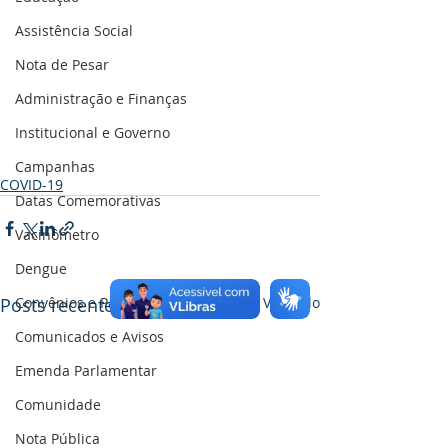
Assistência Social
Nota de Pesar
Administração e Finanças
Institucional e Governo
Campanhas
COVID-19
Datas Comemorativas
Vacinômetro
Dengue
Posts recentes
Ver tudo
Convênios e Parcerias
Comunicados e Avisos
Emenda Parlamentar
Comunidade
Nota Pública