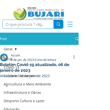
Post
Geral
Ascom
Geral
6 de jan. de 2023
0 min de leitura
Boletim Covid-19 atualizado, 06 de
COVID-19
janeiro de 2023
Atualizado:
Saúde e Saneamento
10 de jan. de 2023
Agricultura e Meio Ambiente
Infraestrutura e Obras
Desporto Cultura e Lazer
Educação