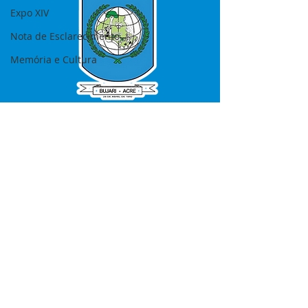
Expo XIV
Nota de Esclarecimento
Memória e Cultura
SERVIÇO DE ATENDIMENTO AO 
CIDADÃO (SIC) E OUVIDORIA
Prefeitura de Bujari - Estado do Acre
CNPJ 84.306.620/0001-43
💻Acesso online: 
SIC 
| 
Fale Conosco
 | 
Ouvidoria
|
Portal de Transparência
📱Fone: +55 (68) 99935-1504 
(Responsável 
Ana Paula Diniz
)
🏢 Rua: José Acrisio Alves de Melo e 
Silva, Cerâmica nº10, CEP: 69.926-072 
Bujari Acre.