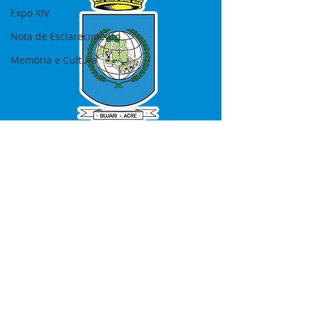
Expo XIV
Nota de Esclarecimento
Memória e Cultura
SERVIÇO DE ATENDIMENTO AO 
CIDADÃO (SIC) E OUVIDORIA
Prefeitura de Bujari - Estado do Acre
CNPJ 84.306.620/0001-43
💻Acesso online: 
SIC 
| 
Fale Conosco
 | 
Ouvidoria
|
Portal de Transparência
📱Fone: +55 (68) 99935-1504 
(Responsável 
Ana Paula Diniz
)
🏢 Rua: José Acrisio Alves de Melo e 
Silva, Cerâmica nº10, CEP: 69.926-072 