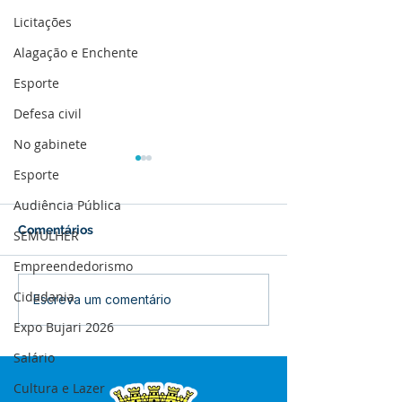
Licitações
Alagação e Enchente
Esporte
Defesa civil
No gabinete
Esporte
Audiência Pública
Comentários
SEMULHER
Empreendedorismo
Cidadania
Boletim de Covid-19
Boletim de Cov
Escreva um comentário
Atualizado em 25 de
Atualizado em 
Expo Bujari 2026
março de 2024
janeiro de 2024
Salário
Cultura e Lazer