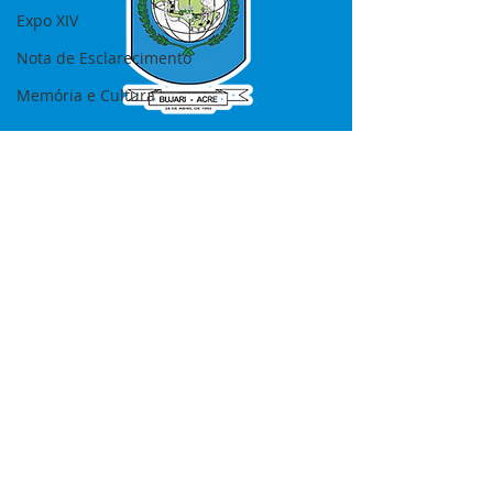
Expo XIV
Nota de Esclarecimento
Memória e Cultura
SERVIÇO DE ATENDIMENTO AO 
CIDADÃO (SIC) E OUVIDORIA
Prefeitura de Bujari - Estado do Acre
CNPJ 84.306.620/0001-43
💻Acesso online: 
SIC 
| 
Fale Conosco
 | 
Ouvidoria
|
Portal de Transparência
📱Fone: +55 (68) 99935-1504 
(Responsável 
Ana Paula Diniz
)
🏢 Rua: José Acrisio Alves de Melo e 
Silva, Cerâmica nº10, CEP: 69.926-072 
Bujari Acre.
📅 Segunda a sexta, das 7h às 13h 
(Fechado aos sábados, domingos e 