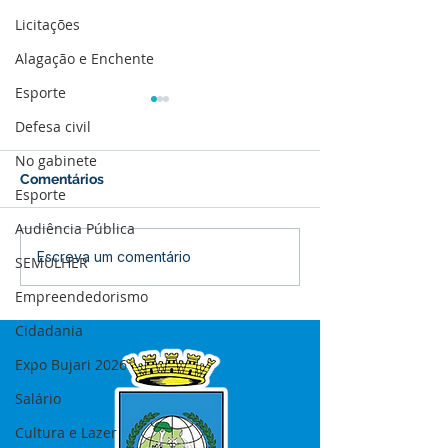
Licitações
Alagação e Enchente
Esporte
Defesa civil
No gabinete
Comentários
Esporte
Audiência Pública
Boletim de Covid-19
Boletim de Cov
Escreva um comentário
SEMULHER
Atualizado em 25 de
Atualizado em 
Empreendedorismo
março de 2024
janeiro de 2024
Cidadania
Expo Bujari 2026
Salário
Cultura e Lazer