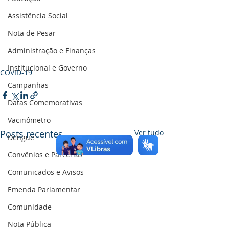
Assistência Social
Nota de Pesar
Administração e Finanças
Institucional e Governo
COVID-19
Campanhas
Datas Comemorativas
Vacinômetro
Posts recentes
Ver tudo
Dengue
Convênios e Parcerias
Comunicados e Avisos
Emenda Parlamentar
Comunidade
Nota Pública