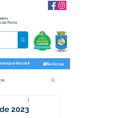
adeiro
cida Rocha
ransparência⬇️
📰Notícias
ras
ção e Finanças
 de 2023