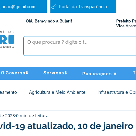
jariac@gmail.com
Portal da Transparência
Olá, Bem-vindo a Bujari!
Prefeito
P
Vice
Apare
O Governo⬇️
Serviços⬇️
T
Publicações 🔽
neamento
Agricultura e Meio Ambiente
Infraestrutura e Ob
 de 2023
0 min de leitura
ucação
Assistência Social
Nota de Pesar
Administra
id-19 atualizado, 10 de janeiro