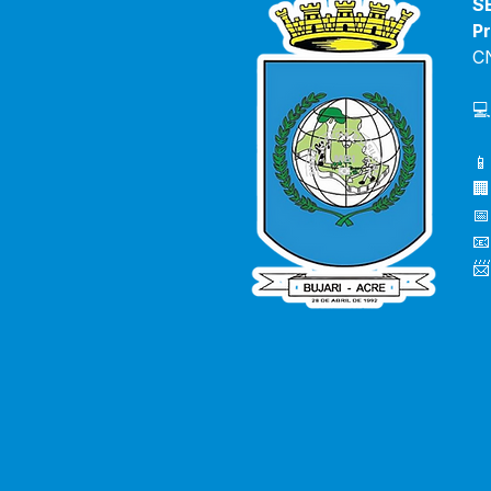
S
Pr
C
💻
📱
🏢
📅
📧
📨