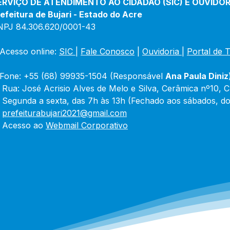
ERVIÇO DE ATENDIMENTO AO CIDADÃO (SIC) E OUVIDOR
Carn
efeitura de Bujari - Estado do Acre
NPJ 84.306.620/0001-43
Acesso online: 
SIC 
| 
Fale Conosco
 | 
Ouvidoria
|
Portal de 
Fone: +55 (68) 99935-1504 (Responsável 
Ana Paula Diniz
 Rua: José Acrisio Alves de Melo e Silva, Cerâmica nº10, 
 Segunda a sexta, das 7h às 13h (Fechado aos sábados, do
 
prefeiturabujari2021@gmail.com
 Acesso ao 
Webmail Corporativo