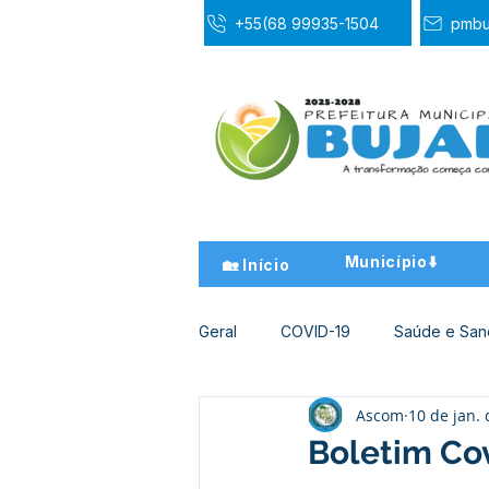
+55(68 99935-1504
pmbu
Município⬇️
🏡 Início
Geral
COVID-19
Saúde e Sa
Ascom
10 de jan.
Desporto Cultura e Lazer
Ed
Boletim Cov