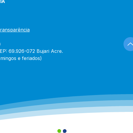
IA
eiro
Transparência
)
CEP: 69.926-072 Bujari Acre.
mingos e feriados)