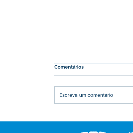
Comentários
Escreva um comentário
O futuro está sendo
construído dentro da sala
de aula