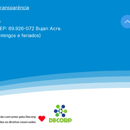
Transparência
)
CEP: 69.926-072 Bujari Acre.
mingos e feriados)
ída com amor pela Decorp.
os os direitos reservados.