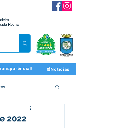
adeiro
cida Rocha
ransparência⬇️
📰Notícias
ras
ção e Finanças
de 2022