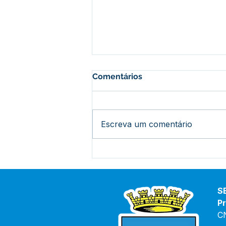
Comentários
Escreva um comentário
Vice-prefeita e Secretário
de saúde debatem
orientações para combater
o avanço da Covid-19 e
S
casos de Dengue no Bujari
Pr
C