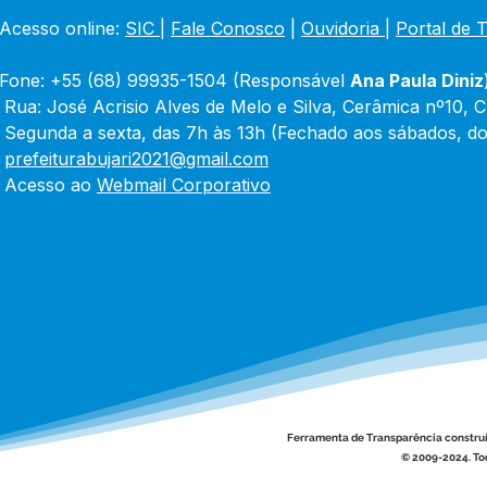
Acesso online: 
SIC 
| 
Fale Conosco
 | 
Ouvidoria
|
Portal de 
Fone: +55 (68) 99935-1504 (Responsável 
Ana Paula Diniz
 Rua: José Acrisio Alves de Melo e Silva, Cerâmica nº10, 
 Segunda a sexta, das 7h às 13h (Fechado aos sábados, do
 
prefeiturabujari2021@gmail.com
 Acesso ao 
Webmail Corporativo
Ferramenta de Transparência constru
© 2009-2024. Tod