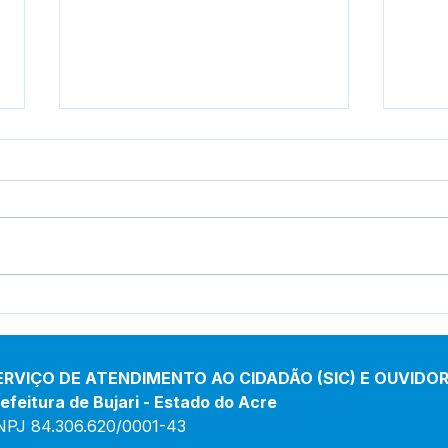
Boletim de Covid-19
Bole
Atualizado em 25 de março
Atua
de 2024
jane
ERVIÇO DE ATENDIMENTO AO CIDADÃO (SIC) E OUVIDOR
efeitura de Bujari - Estado do Acre
NPJ 84.306.620/0001-43