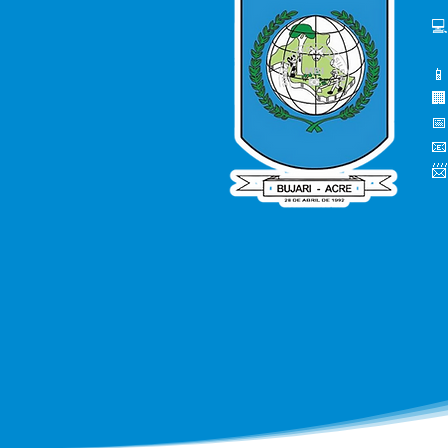
💻
📱
🏢
📅
📧
📨