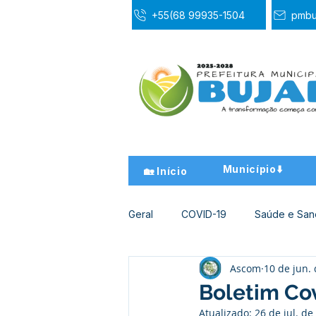
+55(68 99935-1504
pmbu
Município⬇️
🏡 Início
Geral
COVID-19
Saúde e Sa
Ascom
10 de jun.
Desporto Cultura e Lazer
Ed
Boletim Cov
Atualizado:
26 de jul. de