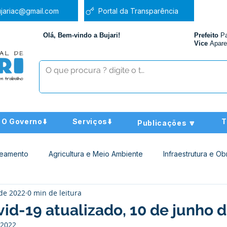
jariac@gmail.com
Portal da Transparência
Olá, Bem-vindo a Bujari!
Prefeito
P
Vice
Apare
O Governo⬇️
Serviços⬇️
T
Publicações 🔽
neamento
Agricultura e Meio Ambiente
Infraestrutura e Ob
 de 2022
0 min de leitura
ucação
Assistência Social
Nota de Pesar
Administra
id-19 atualizado, 10 de junho 
 2022