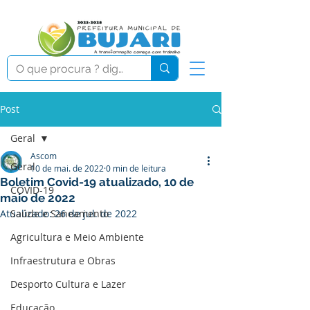
Post
Geral
Ascom
Geral
10 de mai. de 2022
0 min de leitura
Boletim Covid-19 atualizado, 10 de
COVID-19
maio de 2022
Atualizado:
Saúde e Saneamento
26 de jul. de 2022
Agricultura e Meio Ambiente
Infraestrutura e Obras
Desporto Cultura e Lazer
Educação