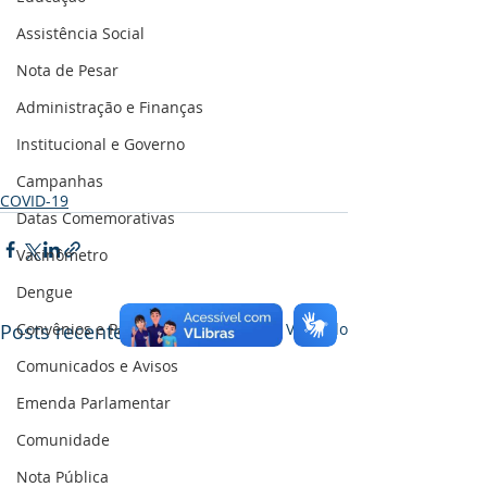
Assistência Social
Nota de Pesar
Administração e Finanças
Institucional e Governo
Campanhas
COVID-19
Datas Comemorativas
Vacinômetro
Dengue
Convênios e Parcerias
Posts recentes
Ver tudo
Comunicados e Avisos
Emenda Parlamentar
Comunidade
Nota Pública