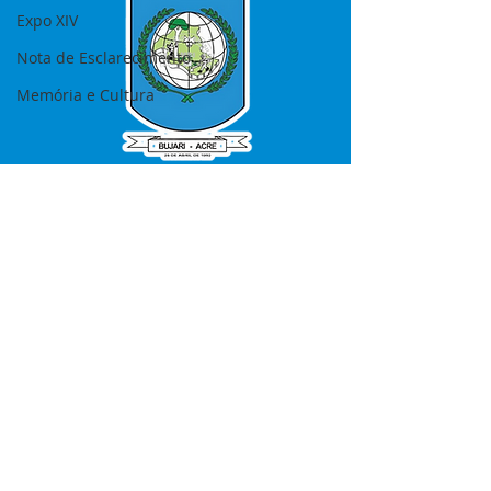
Expo XIV
Nota de Esclarecimento
Memória e Cultura
SERVIÇO DE ATENDIMENTO AO 
CIDADÃO (SIC) E OUVIDORIA
Prefeitura de Bujari - Estado do Acre
CNPJ 84.306.620/0001-43
💻Acesso online: 
SIC 
| 
Fale Conosco
 | 
Ouvidoria
|
Portal de Transparência
📱Fone: +55 (68) 99935-1504 
(Responsável 
Ana Paula Diniz
)
🏢 Rua: José Acrisio Alves de Melo e 
Silva, Cerâmica nº10, CEP: 69.926-072 
Bujari Acre.