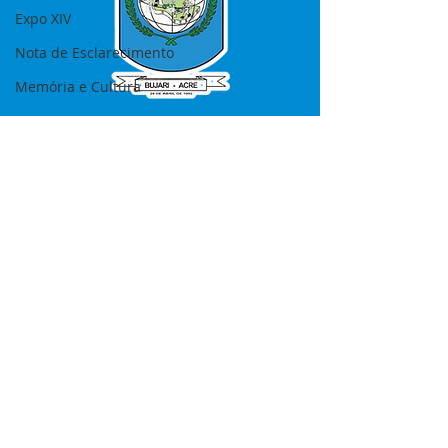
Expo XIV
Nota de Esclarecimento
Memória e Cultura
SERVIÇO DE ATENDIMENTO AO 
CIDADÃO (SIC) E OUVIDORIA
Prefeitura de Bujari - Estado do Acre
CNPJ 84.306.620/0001-43
💻Acesso online: 
SIC 
| 
Fale Conosco
 | 
Ouvidoria
|
Portal de Transparência
📱Fone: +55 (68) 99935-1504 
(Responsável 
Ana Paula Diniz
)
🏢 Rua: José Acrisio Alves de Melo e 
Silva, Cerâmica nº10, CEP: 69.926-072 
Bujari Acre.
📅 Segunda a sexta, das 7h às 13h 
(Fechado aos sábados, domingos e 
feriados)