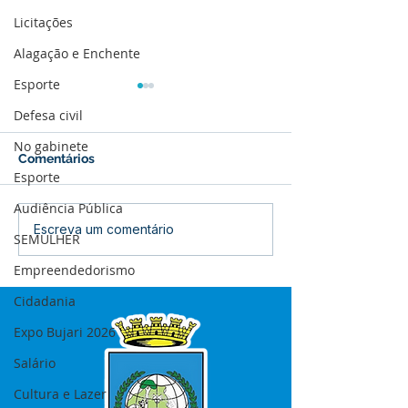
Licitações
Alagação e Enchente
Esporte
Defesa civil
No gabinete
Comentários
Esporte
Audiência Pública
Boletim de Covid-19
Boletim de Cov
Escreva um comentário
SEMULHER
Atualizado em 25 de
Atualizado em 
março de 2024
janeiro de 2024
Empreendedorismo
Cidadania
Expo Bujari 2026
Salário
Cultura e Lazer